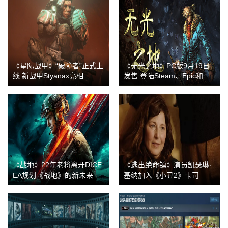
《星际战甲》“破障者”正式上
《无光之地》PC版9月19日
线 新战甲Styanax亮相
发售 登陆Steam、Epic和GO
G
《战地》22年老将离开DICE
《逃出绝命镇》演员凯瑟琳·
EA规划《战地》的新未来
基纳加入《小丑2》卡司