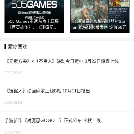
505 Games重返东京电玩展
《超逼真的攻城模拟器》Ste
《百英雄传》、《迷瘴纪
am抢先体验版发售 定价58元
事》将发布新情报
猜你喜欢
《元素方尖》×《不良人》联动今日定档 9月22日惊喜上线！
2022-09-08
《链锯人》动画确定上线B站 10月11日播出
2022-09-08
手游新作《对魔忍GOGO！》正式公布 今秋上线
2022-09-05