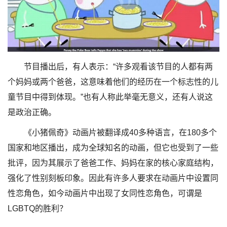
节目播出后，有人表示：“许多观看该节目的人都有两
个妈妈或两个爸爸，这意味着他们的经历在一个标志性的儿
童节目中得到体现。”也有人称此举毫无意义，还有人说这
是政治正确。
《小猪佩奇》动画片被翻译成40多种语言，在180多个
国家和地区播出，成为全球知名的动画，但它也受到了一些
批评，因为其展示了爸爸工作、妈妈在家的核心家庭结构，
强化了性别刻板印象。因此有许多人要求在动画片中设置同
性恋角色，如今动画片中出现了女同性恋角色，可谓是
LGBTQ的胜利？