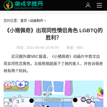
您的位置：
首页
>
动画制作
>
《小猪佩奇》出现同性情侣角色 LGBTQ的
胜利？
时间：2022-09-09 10:06:09
来源：NBC
近日据外媒NBC报道，《小猪佩奇》动画片中首次出
现女同性恋角色。北极熊佩妮画下了她的家人，并告诉佩奇
她有两个妈妈。