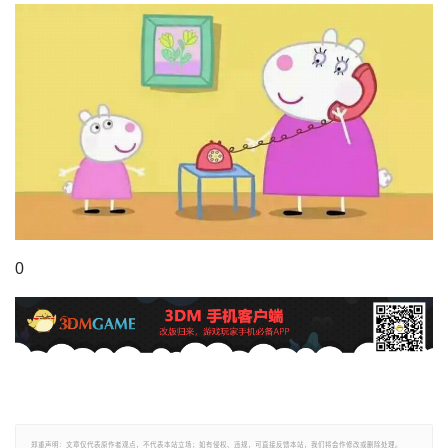
0
郑重声明：文章仅代表原作者观点，不代表本站立场；如有侵权、违规，可直接反馈本站，我们将会作修改或删除处理。