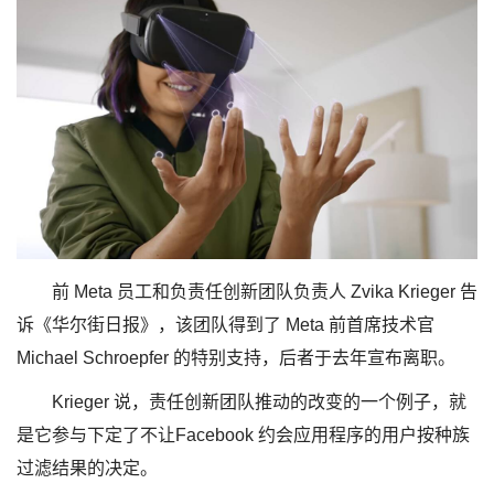
前 Meta 员工和负责任创新团队负责人 Zvika Krieger 告
诉《华尔街日报》，该团队得到了 Meta 前首席技术官
Michael Schroepfer 的特别支持，后者于去年宣布离职。
Krieger 说，责任创新团队推动的改变的一个例子，就
是它参与下定了不让Facebook 约会应用程序的用户按种族
过滤结果的决定。