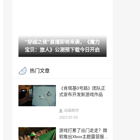
区，暂不支持中文
2022-07-28
《大富翁》1-4代在Steam正式发售 快来
回味经典
2022-07-28
"穿越之夜"直播即将来袭，《魔力
模拟游戏《Surviving the Aftermath》今日
发售
宝贝：旅人》公测预下载今日开启
2022-07-28
《牧场物语 橄榄镇与希望的大地 SPECIA
热门文章
L》今日发售
2022-07-28
《终末阵线》全新版本今日上线 与美少女
《肯塔基0号路》团队正
战姬共谱绝美诗篇！
式宣布开发新游戏作品
2022-07-28
神秘角色上线 《全民泡泡超人》七夕版本
动画制作
预告
2022-07-29
2022-07-28
《剑网3缘起》“巴蜀风云”今日公测海量革
游戏打累了出门走走？微
新 萌熊嘉礼齐贺盛典
软推出Xbox主题露营服饰