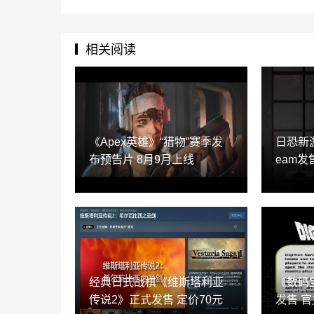
相关阅读
《Apex英雄》“猎物”赛季发
日恐新游
布预告片 8月9月上线
eam发
经典日式战棋《维斯塔利亚
《数码
传说2》正式发售 定价70元
发售 