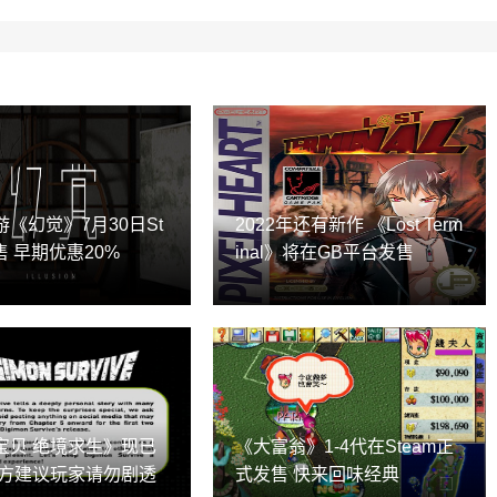
《幻觉》7月30日St
2022年还有新作 《Lost Term
售 早期优惠20%
inal》将在GB平台发售
宝贝 绝境求生》现已
《大富翁》1-4代在Steam正
官方建议玩家请勿剧透
式发售 快来回味经典