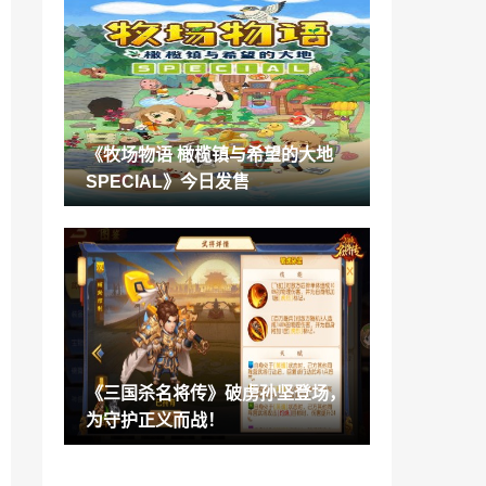
还要割韭菜？特斯拉再度上架售价上万元
冲浪板
2022-07-28
《格林魔书OnceMore》发布第九弹PV 游
戏今日发售
2022-07-28
《牧场物语 橄榄镇与希望的大地
《剑网3缘起》“巴蜀风云”今日公测海量革
SPECIAL》今日发售
新 萌熊嘉礼齐贺盛典
2022-07-28
排名前十的婴儿奶粉中 金领冠睿护呵护宝
宝肠胃健康
2022-07-28
《数码宝贝 绝境求生》现已发售 官方建议
玩家请勿剧透
2022-07-28
《三国杀名将传》破虏孙坚登场，
《暗黑4》或即将测试！PS4|5测试版已在
为守护正义而战！
PS数据库出现
2022-07-28
《幻塔》PC版将于8月10日推出：锁国