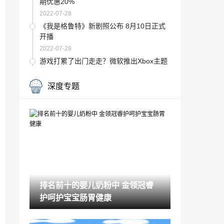
期优惠20%
2022-07-28
《我是格鲁特》新剧照公布 8月10日正式
开播
2022-07-28
游戏打累了出门走走？微软推出Xbox主题
露营服饰装备
2022-07-28
深度专题
2022年还有新作 《Lost Terminal》将在G
B平台发售
2022-07-28
《海贼王》甚平雕像熊本县落成 草帽团10
名成员集齐
2022-07-28
经典名作《福星小子》 全新动画新角色 1
0月开播
排名前十的婴儿奶粉中 金领冠睿
2022-07-28
护呵护宝宝肠胃健康
经典日式战棋《维斯塔利亚传说2》正式发
售 定价70元
2022-07-28