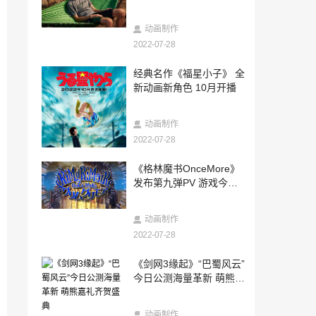
装备
2022-07-28
《三国杀名将传》破虏孙坚登场，为守护
动画制作
正义而战！
2022-07-28
2022-07-28
经典名作《福星小子》 全
中秋节国庆节放假通知 国庆后连上7天
新动画新角色 10月开播
2022-07-28
动画制作
《星之海洋6》《北欧女神 极乐世界》限
定版 介绍影片公布
2022-07-28
2022-07-28
《格林魔书OnceMore》
《大富翁》1-4代在Steam正式发售 快来
发布第九弹PV 游戏今日
回味经典
发售
2022-07-28
动画制作
《英雄传说：黎之轨迹2》中文版官宣发售
2022-07-28
日期：10月27日
2022-07-28
《剑网3缘起》“巴蜀风云”
百事乐X14 Pro Max海报抄袭小米 小米都
今日公测海量革新 萌熊嘉
惊呆了
礼齐贺盛典
2022-07-28
动画制作