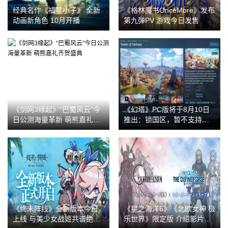
经典名作《福星小子》 全新
《格林魔书OnceMore》发布
动画新角色 10月开播
第九弹PV 游戏今日发售
《剑网3缘起》“巴蜀风云”今
《幻塔》PC版将于8月10日
日公测海量革新 萌熊嘉礼齐
推出：锁国区，暂不支持中
贺盛典
文
《终末阵线》全新版本今日
《星之海洋6》《北欧女神 极
上线 与美少女战姬共谱绝美
乐世界》限定版 介绍影片公