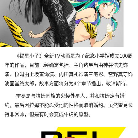
《福星小子》全新TV动画是为了纪念小学馆成立100周
年的作品，目前已经确定包括：主角诸星当由神谷浩史饰
演、拉姆由上坂堇饰演、内田真礼饰演三宅忍、宮野真守饰
演面堂终太郎，故事方面将分为4个章节播出，敬请期待。
·雷易是与拉姆同族的鬼怪外星人，并和拉姆定有婚
约，最后因拉姆不能忍受他的性格而取消婚约。虽然雷易长
得非常帅，但是有时会变成牛虎的原型。