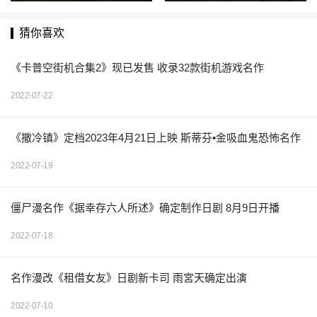
诗篇！
布
猜你喜欢
《卡普空街机合集2》现已发售 收录32款街机游戏名作
2022-07-22
《撒冷镇》定档2023年4月21日上映 斯蒂芬•金吸血鬼恐怖名作
2022-07-19
僵尸漫名作《据幸存六人所述》确定制作日剧 8月9日开播
2022-07-18
名作漫改《租借女友》日剧新卡司 雨宮天确定出演
2022-07-10