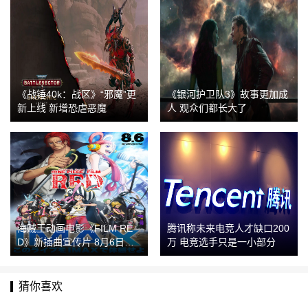
《战锤40k：战区》“邪魔”更
《银河护卫队3》故事更加成
新上线 新增恐虐恶魔
人 观众们都长大了
海贼王动画电影《FILM RE
腾讯称未来电竞人才缺口200
D》新插曲宣传片 8月6日上
万 电竞选手只是一小部分
映
猜你喜欢