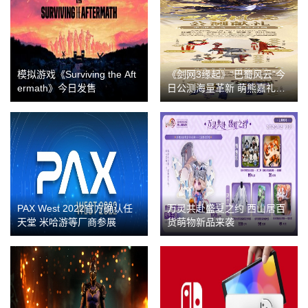
模拟游戏《Surviving the Aft
《剑网3缘起》“巴蜀风云”今
ermath》今日发售
日公测海量革新 萌熊嘉礼齐
贺盛典
PAX West 2022官方确认任
万灵共赴盛夏之约 西山居百
天堂 米哈游等厂商参展
货萌物新品来袭