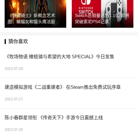
《哥谭骑士》新概念艺术
Switch总销量达到1.1亿 即将
图：蝙蝠女和猫头鹰法庭
突破索尼PS4记录
猜你喜欢
《牧场物语 橄榄镇与希望的大地 SPECIAL》今日发售
2022-07-28
建造模拟游戏《二战重建者》 在Steam推出免费试玩序章
2022-07-27
陈小春群星领衔 《传奇天下》手游今日震撼上线
2022-07-26