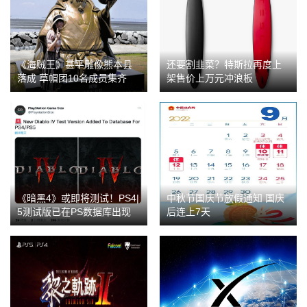
《海贼王》甚平雕像熊本县
还要割韭菜？特斯拉再度上
落成 草帽团10名成员集齐
架售价上万元冲浪板
《暗黑4》或即将测试！PS4|
中秋节国庆节放假通知 国庆
5测试版已在PS数据库出现
后连上7天