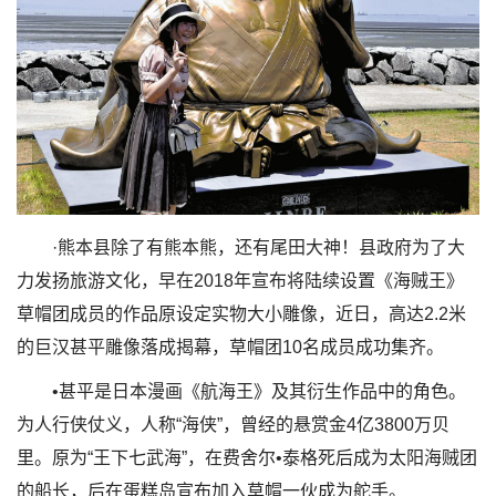
·熊本县除了有熊本熊，还有尾田大神！县政府为了大
力发扬旅游文化，早在2018年宣布将陆续设置《海贼王》
草帽团成员的作品原设定实物大小雕像，近日，高达2.2米
的巨汉甚平雕像落成揭幕，草帽团10名成员成功集齐。
•甚平是日本漫画《航海王》及其衍生作品中的角色。
为人行侠仗义，人称“海侠”，曾经的悬赏金4亿3800万贝
里。原为“王下七武海”，在费舍尔•泰格死后成为太阳海贼团
的船长，后在蛋糕岛宣布加入草帽一伙成为舵手。