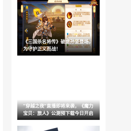
《星之海洋6》《北欧女神 极乐世界》限
定版 介绍影片公布
2022-07-28
《大富翁》1-4代在Steam正式发售 快来
回味经典
2022-07-28
《三国杀名将传》破虏孙坚登场，
《英雄传说：黎之轨迹2》中文版官宣发售
为守护正义而战！
日期：10月27日
2022-07-28
百事乐X14 Pro Max海报抄袭小米 小米都
惊呆了
2022-07-28
《星之海洋6：神圣力量》新预告 介绍神
秘物体“DUMA”
2022-07-28
"穿越之夜"直播即将来袭，《魔力
SpaceX星链计划升级 将“弃锅”直接面向手
宝贝：旅人》公测预下载今日开启
机提供服务
2022-07-28
《守望先锋2》礼包含B测访问权 让本体游