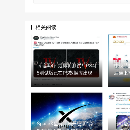
相关阅读
《暗黑4》或即将测试！PS4|
中秋节
5测试版已在PS数据库出现
后连上
SpaceX星链计划升级 将“弃
《幻塔