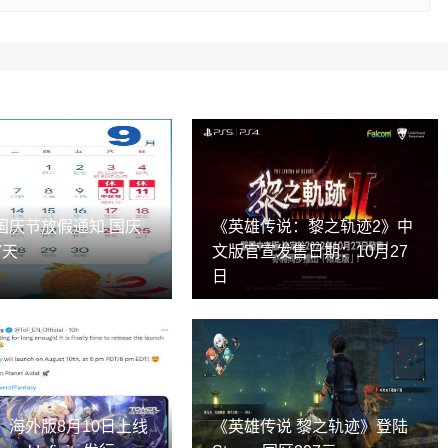
国庆节放假通知 国庆
《英雄传说：黎之轨迹2》中
7天
文版官宣发售日期：10月27
日
》海外版8月10日上线
《英雄传说 黎之轨迹》登陆