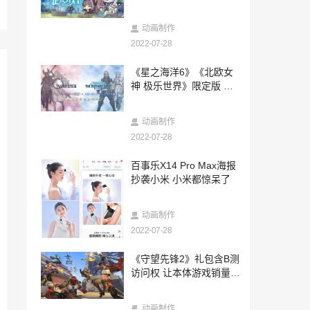
绝美诗篇！
2022-07-28
《数码宝贝 绝境求生》现已发售 官方建议
动画制作
玩家请勿剧透
2022-07-28
2022-07-28
《星之海洋6》《北欧女
《霍格沃茨的遗产》艺术集12月6日发售
神 极乐世界》限定版 介
或暗示游戏同步推出
绍影片公布
2022-07-28
动画制作
《三块广告牌》导演新作首曝剧照 10月21
日上映
2022-07-28
2022-07-28
百事乐X14 Pro Max海报
新版《神奇四侠》电影将不再讲述起源故
抄袭小米 小米都惊呆了
事
2022-07-28
动画制作
高速2D横版动作《LOST EPIC》发售 人
2022-07-28
神华丽大战
2022-07-28
《守望先锋2》礼包含B测
《格林魔书 OnceMore》今日发售 香草社
访问权 让本体游戏销量猛
发布贺图
增
2022-07-28
动画制作