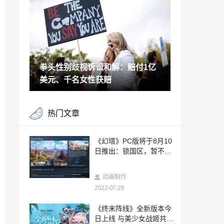
戏销量猛增
2022-07-28
《仙剑奇侠传七》PS版卡牌玩法公开 来局
天地游！
2022-07-28
拳头性别歧视诉讼和解：赔付1亿
《幻塔》海外版8月10日上线 由腾讯Level
Infinite发行
美元、千名女性获赔
2022-07-28
《拳皇15》DLC里大蛇队预告 角色包8月
热门文章
上线
2022-07-28
"穿越之夜"直播即将来袭，《魔力宝贝：
《幻塔》PC版将于8月10
旅人》公测预下载今日开启
日推出：锁国区，暂不支
2022-07-28
持中文
《战神5》成微软Xbox总裁最期待的游戏
动画制作
2022-07-28
2022-07-28
《英雄传说 黎之轨迹》登陆Steam 国区29
《终末阵线》全新版本今
7元
日上线 与美少女战姬共谱