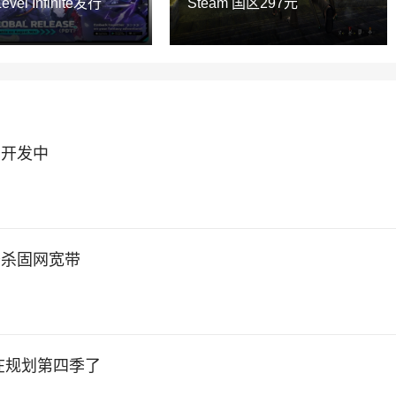
el Infinite发行
Steam 国区297元
在开发中
秒杀固网宽带
在规划第四季了