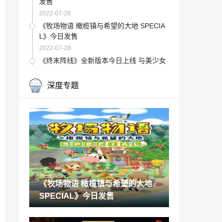
发售
2022-07-28
《牧场物语 橄榄镇与希望的大地 SPECIA
L》今日发售
2022-07-28
《终末阵线》全新版本今日上线 与美少女
战姬共谱绝美诗篇！
2022-07-28
深度专题
神秘角色上线 《全民泡泡超人》七夕版本
预告
2022-07-28
《剑网3缘起》“巴蜀风云”今日公测海量革
新 萌熊嘉礼齐贺盛典
2022-07-28
《三国杀名将传》破虏孙坚登场，为守护
正义而战！
《牧场物语 橄榄镇与希望的大地
2022-07-28
SPECIAL》今日发售
中秋节国庆节放假通知 国庆后连上7天
2022-07-28