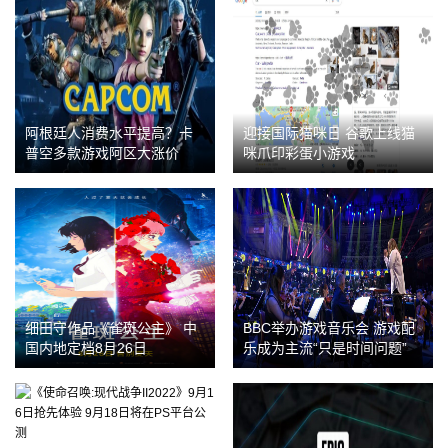
阿根廷人消费水平提高？卡
迎接国际猫咪日 谷歌上线猫
普空多款游戏阿区大涨价
咪爪印彩蛋小游戏
细田守作品《雀斑公主》 中
BBC举办游戏音乐会 游戏配
国内地定档8月26日
乐成为主流“只是时间问题”