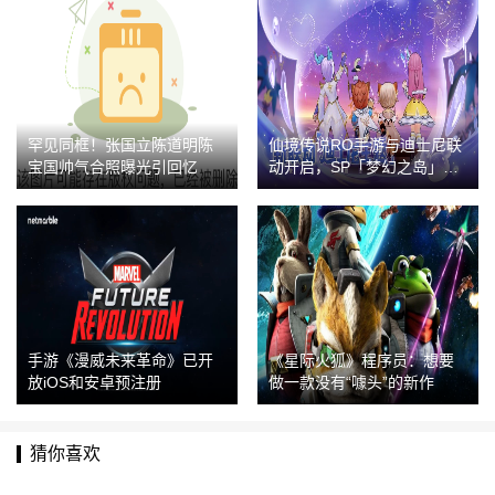
罕见同框！张国立陈道明陈
仙境传说RO手游与迪士尼联
宝国帅气合照曝光引回忆
动开启，SP「梦幻之岛」同
步上线！
手游《漫威未来革命》已开
《星际火狐》程序员：想要
放iOS和安卓预注册
做一款没有“噱头”的新作
猜你喜欢