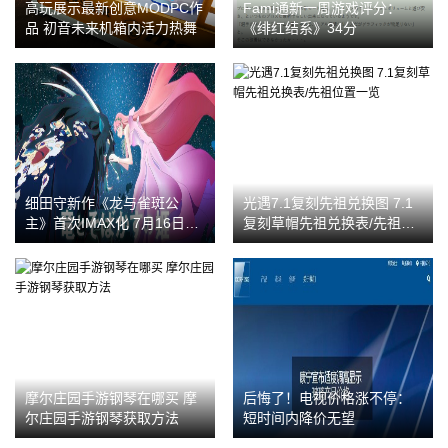
高玩展示最新创意MODPC作
Fami通新一周游戏评分：
品 初音未来机箱内活力热舞
《绯红结系》34分
细田守新作《龙与雀斑公
光遇7.1复刻先祖兑换图 7.1
主》首次IMAX化 7月16日上
复刻草帽先祖兑换表/先祖位
映
置一览
摩尔庄园手游钢琴在哪买 摩
后悔了！电视价格涨不停：
尔庄园手游钢琴获取方法
短时间内降价无望