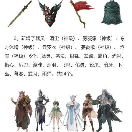
3。新增了器灵：酒尘（神级）、厉凝霜（神级）、东
方沐晴（神级）、云梦衣（神级）、 姜菱歌（神级）、 沧
崖（神级） 6个，蕴灵、惑法、银锋、玄蹄、霸角、酒祝、
振心、厉刀、渡魂、炽羽、飞鸣、佑灵、锐爪、暗牙、卜
巫、幕客、武习、雨师，共24个。