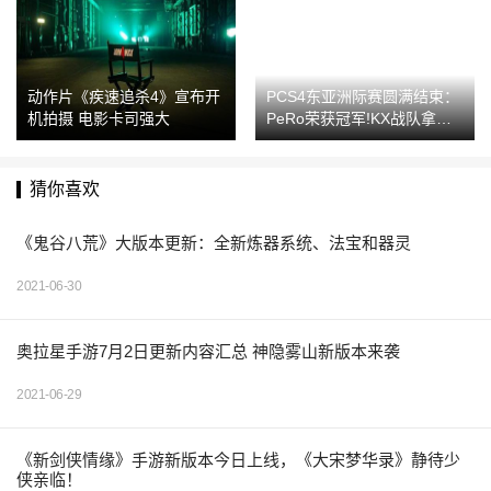
动作片《疾速追杀4》宣布开
PCS4东亚洲际赛圆满结束：
机拍摄 电影卡司强大
PeRo荣获冠军!KX战队拿下
第三!
猜你喜欢
《鬼谷八荒》大版本更新：全新炼器系统、法宝和器灵
2021-06-30
奥拉星手游7月2日更新内容汇总 神隐雾山新版本来袭
2021-06-29
《新剑侠情缘》手游新版本今日上线，《大宋梦华录》静待少
侠亲临！