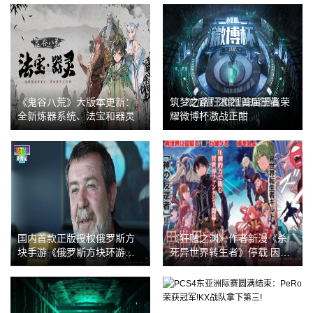
《鬼谷八荒》大版本更新：
筑梦之路！2021首届王者荣
全新炼器系统、法宝和器灵
耀微博杯激战正酣
国内首款正版授权俄罗斯方
《狂赌之渊》作者新漫《杀
块手游《俄罗斯方块环游
死异世界转生者》停载 因被
记》定档7月！
质疑抄袭