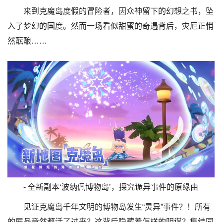
来到克魔岛度假的冒险者，因众神留下的幻想之书，坠
入了梦幻的国度。然而一场看似甜蜜的奇遇背后，灾厄正悄
然酝酿……
- 全新副本‘波纳佩博物岛’，探究诡异事件的原缘由
见证克魔岛千年文明的博物岛发生“灵异”事件？！所有
的展品竟然都活了过来？这背后隐藏着怎样的阴谋？集结同