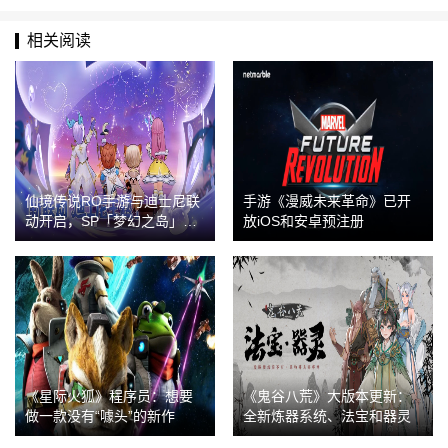
相关阅读
仙境传说RO手游与迪士尼联
手游《漫威未来革命》已开
动开启，SP「梦幻之岛」同
放iOS和安卓预注册
步上线！
《星际火狐》程序员：想要
《鬼谷八荒》大版本更新：
做一款没有“噱头”的新作
全新炼器系统、法宝和器灵