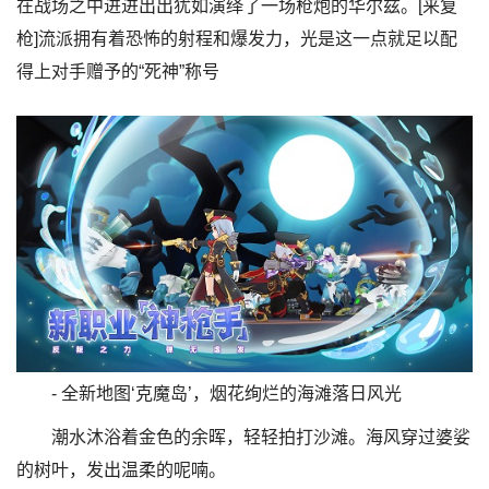
在战场之中进进出出犹如演绎了一场枪炮的华尔兹。[来复
枪]流派拥有着恐怖的射程和爆发力，光是这一点就足以配
得上对手赠予的“死神”称号
- 全新地图‘克魔岛’，烟花绚烂的海滩落日风光
潮水沐浴着金色的余晖，轻轻拍打沙滩。海风穿过婆娑
的树叶，发出温柔的呢喃。