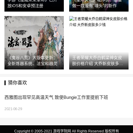
放iOS和安卓预注册
做一款没有“噱头”的新作
《鬼谷八荒》大版本更新：
王者荣耀大乔白鹤梁神女皮
全新炼器系统、法宝和器灵
肤价格介绍 大乔新皮肤多少
钱
猜你喜欢
西雅图出现罕见高温天气 致使Bungie工作室提前下班
2021-06-29
Copyright © 2005-2021 游戏学院网 All Rights Reserved 版权所有