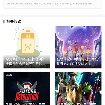
郑重声明：文章仅代表原作者观点，不代表本站立场；如有侵权、违规，可直接反馈本站，我们将会作修改或删除处理。
相关阅读
罕见同框！张国立陈道明陈
仙境传说RO手游与迪士尼联
宝国帅气合照曝光引回忆
动开启，SP「梦幻之岛」同
步上线！
手游《漫威未来革命》已开
《星际火狐》程序员：想要