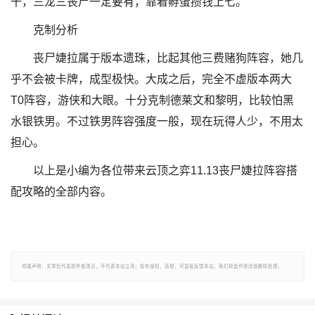
干，三龙三丧尸一定要有，靠着孵蛋攒钱上七。
克制分析
丧尸婕拉属于版本遗珠，比起其他三费赌狗阵容，她几
乎不会被卡牌，成型极快。大成之后，完全不虚版本两大
T0阵容，游侠和大眼。十分克制德莱文和黎明，比较怕黑
水银铁男。不过铁男阵容强度一般，现在玩得人少，不用太
担心。
以上是小编为各位带来云顶之弈11.13丧尸婕拉阵容搭
配攻略的全部内容。
郑重声明：文章仅代表原作者观点，不代表本站立场；如有侵权、违规，可直接反馈本站，我们将会作修改或删除处理。