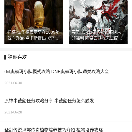
托德·霍华德表示早在2009年
买了《永劫无间》？那快来
就向乔治·卢卡斯提出《夺宝
领福利 网易云游戏无需配置
奇兵》游戏想法
享受最佳画质
猜你喜欢
dnf奥兹玛小队模式攻略 DNF奥兹玛小队通关攻略大全
2021-06-30
原神半截船任务攻略分享 半截船任务怎么触发
2021-06-28
圣剑传说玛娜传奇植物培养技巧介绍 植物培养攻略