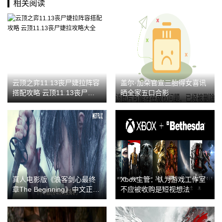
相关阅读
云顶之弈11.13丧尸婕拉阵容
盖尔·加朵官宣三胎得女喜讯
搭配攻略 云顶11.13丧尸婕拉
晒全家五口合影
攻略大全
真人电影版《浪客剑心最终
Xbox主管：认为游戏工作室
章The Beginning》中文正式
不应被收购是短视想法
预告公布