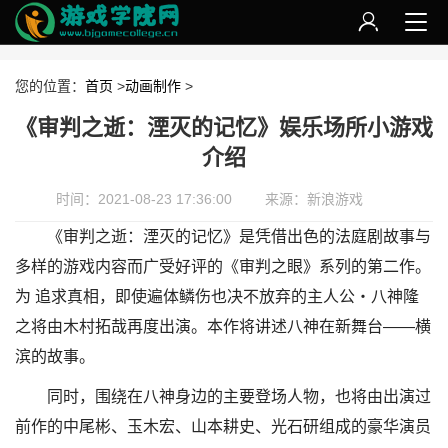
您的位置：
首页
>
动画制作
>
《审判之逝：湮灭的记忆》娱乐场所小游戏
介绍
时间：2021-08-23 17:36:00
来源：新浪游戏
《审判之逝：湮灭的记忆》是凭借出色的法庭剧故事与
多样的游戏内容而广受好评的《审判之眼》系列的第二作。
为 追求真相，即使遍体鳞伤也决不放弃的主人公・八神隆
之将由木村拓哉再度出演。本作将讲述八神在新舞台——横
滨的故事。
同时，围绕在八神身边的主要登场人物，也将由出演过
前作的中尾彬、玉木宏、山本耕史、光石研组成的豪华演员