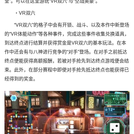
堂”。可以在这里游玩“VR双六”与“空战英豪”。
・VR双六
“VR双六”的格子中会有开锁、战斗、以及本作中新登场
的“VR体能动作”等各种事件，完成这些事件收集兑换道具，
到达终点进行结算并获得赏金是VR双六的基本玩法。在本
作中还会有与八神进行竞争的“对手”登场。在对手之前抵达
终点便能获得高额报酬，若被对手抢先到达终点游戏便会结
束。此外，在部分赛程中即使对手抢先抵达终点也能获得已
经得到的奖金。