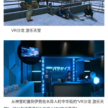
VR沙龙 游乐天堂
从神室町搬到伊势佐木异人町中华街的“VR沙龙 游乐天