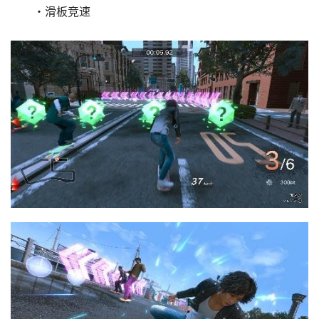
・滑板竞速