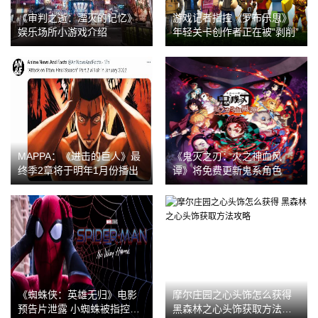
《审判之逝：湮灭的记忆》
游戏记者指控《罗布乐思》
娱乐场所小游戏介绍
年轻关卡创作者正在被“剥削”
MAPPA：《进击的巨人》最
《鬼灭之刃：火之神血风
终季2章将于明年1月份播出
谭》将免费更新鬼系角色
《蜘蛛侠：英雄无归》电影
摩尔庄园之心头饰怎么获得
预告片泄露 小蜘蛛被指控谋
黑森林之心头饰获取方法攻