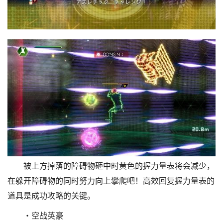
被上方掉落的障碍物砸中时黄色的握力量表将会减少，
在躲开障碍物的同时努力向上攀爬吧！高效回复握力量表的
道具是成功攻略的关键。
・空战英豪