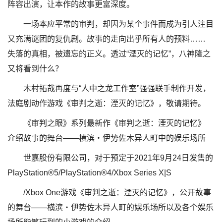
阵容出演，让本作的故事更富深度。
一场本应平常的审判，却因为某个事件而成为引人注目
又充满谜团的复仇剧。故事的走向出乎所有人的预料……
失落的真相，被遗忘的正义。透过“湮灭的记忆”，八神隆之
又将看到什么？
木村拓哉再度与“人中之龙工作室”强强联手制作开发，
法庭剧动作游戏《审判之逝：湮灭的记忆》，敬请期待。
《审判之眼》系列最新作《审判之逝：湮灭的记忆》
介绍故事的舞台——横滨・伊势佐木异人町中的娱乐场所
世嘉股份有限公司，对于预定于2021年9月24日发售的
PlayStation®5/PlayStation®4/Xbox Series X|S
/Xbox One游戏《审判之逝：湮灭的记忆》，公开故事
的舞台——横滨・伊势佐木异人町的娱乐场所以及各个娱乐