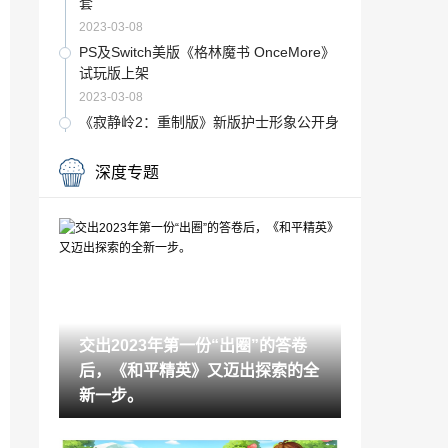
套
2023-03-08
PS及Switch美版《格林魔书 OnceMore》
试玩版上架
2023-03-08
《寂静岭2：重制版》新版护士形象公开身
材火辣
2023-03-08
深度专题
《生化危机4：重制版》新动图 里昂帅气
打寄生虫
2023-03-07
《生化危机4》重制版与原版15个不同之
处 阿什莉像真人
2023-03-07
首个16TB月球数据中心年底前发射 Lones
交出2023年第一份“出圈”的答卷
tar已融资500万美元
后，《和平精英》又迈出探索的全
2023-03-07
新一步。
Marvelous社steam特卖开启 《天穗》
《神乱神乐》等名作在列
2023-03-07