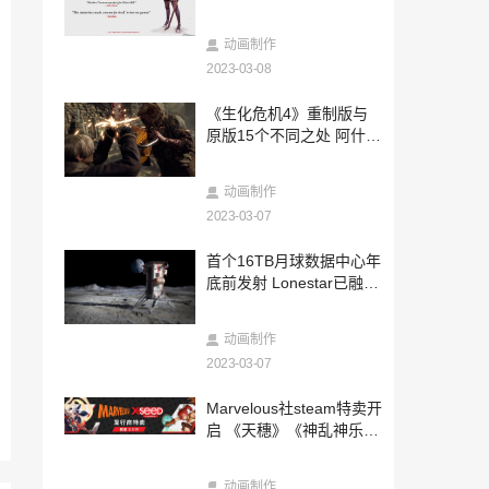
2023-03-06
《卧龙：苍天陨落》PS5性能分析 身临其
动画制作
境般的体验
2023-03-08
2023-03-06
《生化危机4》重制版与
3DM速报：《龙珠Z：电光火石》新作制
原版15个不同之处 阿什莉
作中 传闻《CSGO2》3月测试
像真人
2023-03-06
动画制作
高玩打造《上古卷轴5》主角龙裔MOD AI
还原台词声音
2023-03-07
2023-03-06
首个16TB月球数据中心年
《星际公民》全新视频公布 展示地下设施
底前发射 Lonestar已融资
开发片段
500万美元
2023-03-06
动画制作
周一内涵囧图云飞系列 黑丝看多了看啥都
2023-03-07
是黑白的
2023-03-06
Marvelous社steam特卖开
《红霞岛》本周举办媒体预览活动 可以实
启 《天穗》《神乱神乐》
机游玩
等名作在列
2023-03-06
动画制作