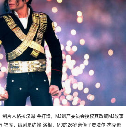
》制片人格拉汉姆·金打造，MJ遗产委员会授权其改编MJ故事
·福库，编剧是约翰·洛根，MJ的26岁亲侄子贾法尔·杰克逊