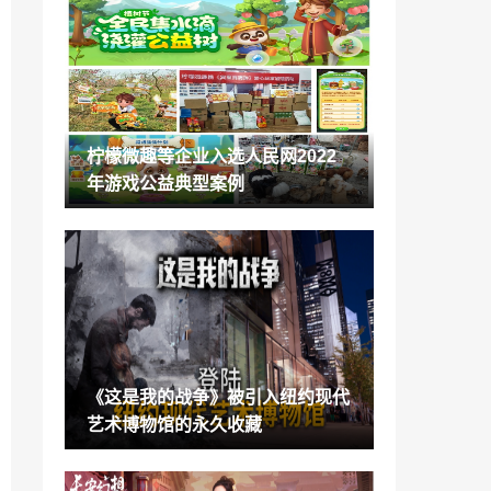
国产种田沙盒游戏《无径之林》正式预告
片公开
2023-03-07
《我的世界》基岩版世界编辑模式泄露 正
在开发中
2023-03-07
柠檬微趣等企业入选人民网2022
亡灵巫师模拟器《亡灵巫师2》上架Steam
年游戏公益典型案例
2023年发售
2023-03-07
《都市：天际线2》等多款作品亮相Parad
ox 新品发布会！
2023-03-07
大宇资讯经典模拟经营游戏《仙剑客栈》S
team页面上线 3月30日发售
2023-03-07
《这是我的战争》被引入纽约现代
《宝可梦：朱/紫》1.2更新后部分玩家存
艺术博物馆的永久收藏
档被删除
2023-03-07
《博德之门3》数字豪华版内容 抢先体验