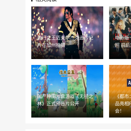
流行之王迈克尔杰克逊传记
电影版
片在加州拍摄
照 前后
国产种田沙盒游戏《无径之
《都市
林》正式预告片公开
品亮相P
会！