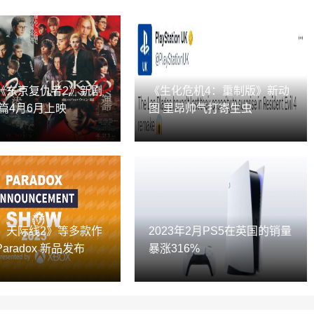
《东京复仇者2》新剧
《生化危机4：重制版》新动
篇4月6月上映
图 里昂帅气打寄生虫
：天际线2》等多款作
2023年2月PS5在英国的销量
aradox 新品发布
暴涨316%