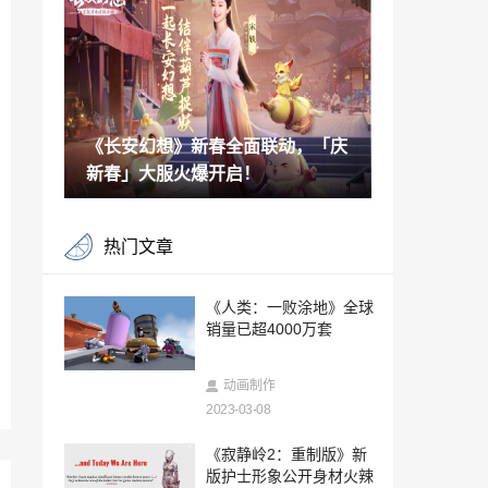
版能免费升级
2023-03-07
P社公布全新回合制策略游戏《燃灯者联
盟》
2023-03-07
《长安幻想》新春全面联动，「庆
2023年2月PS5在英国的销量暴涨316%
新春」大服火爆开启！
2023-03-07
PS5《暗黑4》Beta测试中文预告 3月18日
热门文章
深入地狱
2023-03-06
《龙珠斗士Z》官方宣布仍将调整平衡性
《人类：一败涂地》全球
新更新稍后实施
销量已超4000万套
2023-03-06
《巫师3》叶奈法玩偶推出：真人大小 性
动画制作
感逼真
2023-03-08
2023-03-06
雷军：技术创新是小米之本 要从源头和底
《寂静岭2：重制版》新
层解决技术问题
版护士形象公开身材火辣