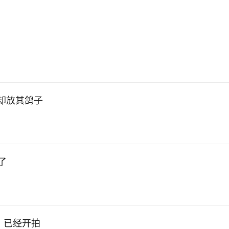
却放其鸽子
了
》已经开拍