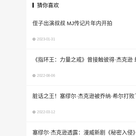
猜你喜欢
侄子出演叔叔 MJ传记片年内开拍
2023-01-31
《指环王：力量之戒》曾接触彼得·杰克逊 
2022-08-06
脏话之王！塞缪尔·杰克逊被乔纳·希尔打败
2022-03-12
塞缪尔·杰克逊透露：漫威新剧《秘密入侵