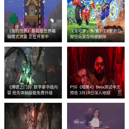
《我的世界》基岩版世界编
《宝可梦：朱/紫》1.2更新后
辑模式泄露 正在开发中
部分玩家存档被删除
《博德之门3》数字豪华版内
PS5《暗黑4》Beta测试中文
容 抢先体验版能免费升级
预告 3月18日深入地狱