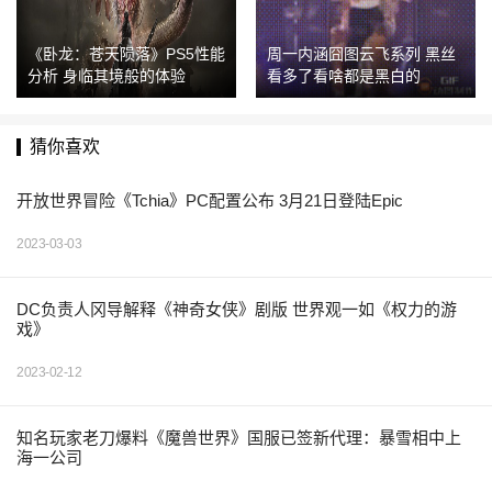
《卧龙：苍天陨落》PS5性能
周一内涵囧图云飞系列 黑丝
分析 身临其境般的体验
看多了看啥都是黑白的
猜你喜欢
开放世界冒险《Tchia》PC配置公布 3月21日登陆Epic
2023-03-03
DC负责人冈导解释《神奇女侠》剧版 世界观一如《权力的游
戏》
2023-02-12
知名玩家老刀爆料《魔兽世界》国服已签新代理：暴雪相中上
海一公司