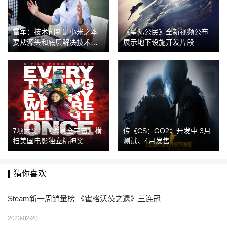
雷军：技术创新是小米之本
《星际公民》全新视频公布
要从源头和底层解决技术问
展示地下设施开发片段
题
7项大奖！《瞬息全宇宙》横
传《CS：GO2》开发中 3月
扫美国电影独立精神奖
测试、4月发售
猜你喜欢
Steam新一周销量榜 《霍格沃茨之遗》三连冠
2023-02-20