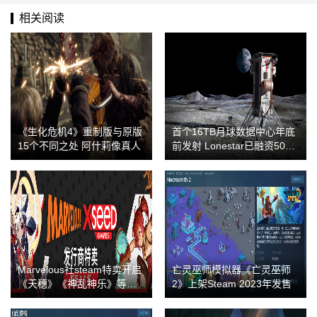
相关阅读
《生化危机4》重制版与原版
首个16TB月球数据中心年底
15个不同之处 阿什莉像真人
前发射 Lonestar已融资500
万美元
Marvelous社steam特卖开启
亡灵巫师模拟器《亡灵巫师
《天穗》《神乱神乐》等名
2》上架Steam 2023年发售
作在列