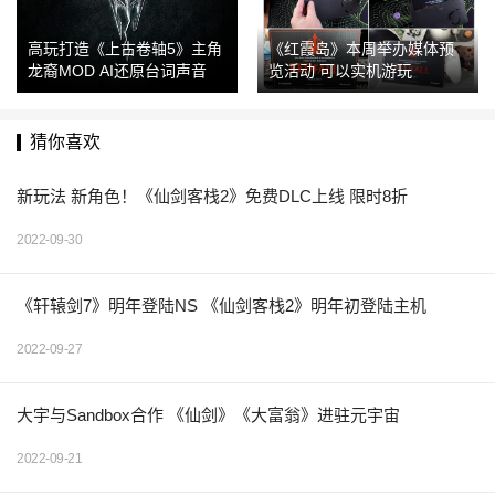
高玩打造《上古卷轴5》主角
《红霞岛》本周举办媒体预
龙裔MOD AI还原台词声音
览活动 可以实机游玩
猜你喜欢
新玩法 新角色！《仙剑客栈2》免费DLC上线 限时8折
2022-09-30
《轩辕剑7》明年登陆NS 《仙剑客栈2》明年初登陆主机
2022-09-27
大宇与Sandbox合作 《仙剑》《大富翁》进驻元宇宙
2022-09-21