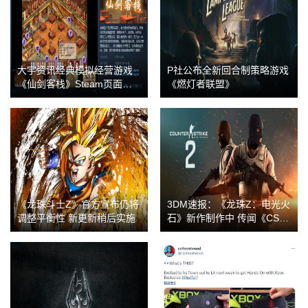
大宇资讯经典模拟经营游戏
P社公布全新回合制策略游戏
《仙剑客栈》Steam页面上
《燃灯者联盟》
线 3月30日发售
《龙珠斗士Z》官方宣布仍将
3DM速报：《龙珠Z：电光火
调整平衡性 新更新稍后实施
石》新作制作中 传闻《CSG
O2》3月测试