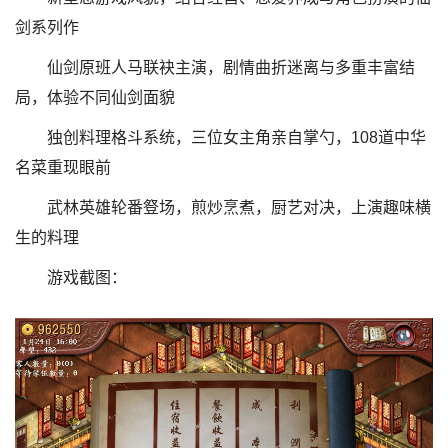
剑系列作
仙剑原班人马联袂主演，剧情曲折迷离与多重丰富结
局，体验不同仙剑面貌
独创料理格斗系统，三位女主角亲自掌勺，108道中华
名菜重现眼前
武林英雄轮番豋场，煎炒烹煮，厨艺对决，上演趣味横
生的料理
游戏截图：