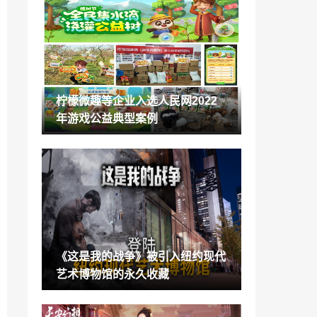
《阿凡达2》等5部大片获2023奥斯卡最佳
视效提名 NV骄傲：深藏功与名
2023-03-08
PS中国发文祝4位游戏女角节日快乐 蒂法
希里等出镜
2023-03-08
柠檬微趣等企业入选人民网2022
ChatGPT版佛祖爆火出圈 说出你的烦恼吧
年游戏公益典型案例
2023-03-08
《塞尔达传说：王国之泪》典藏版介绍短
片 售价130刀
2023-03-08
《前线任务2重制版》公开宣传片 6月12日
登陆Switch
2023-03-08
《这是我的战争》被引入纽约现代
《大侠立志传》抢先体验版本登陆Steam
艺术博物馆的永久收藏
首发优惠价60元
2023-03-08
苹果推出黄色款iPhone14 对比小米13飓