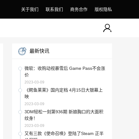
关于我们
联系我们
商务合作
版权隐私
最新快讯
微软：收购动视暴雪后 Game Pass不会涨
价
2023-03-09
《鳄鱼莱莱》国内定档 4月15日大银幕上
映
2023-03-09
3DM轻松一刻第936期 新娘胸口的大面积
纹身！
2023-03-09
又有三款《使命召唤》登陆了Steam 正半