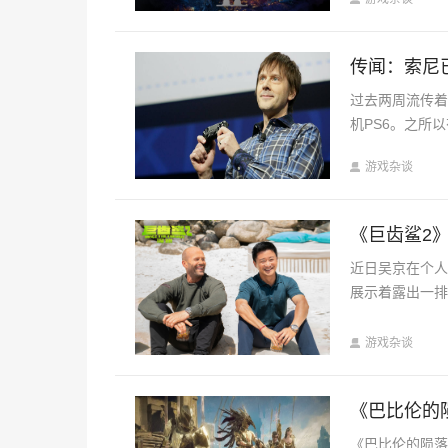
传闻：索尼已在
过去两周流传着一
机PS6。之所
游戏杂谈
《巨齿鲨2
近日吴京在个人
展示着露出一排
游戏杂谈
《巴比伦的
《巴比伦的陨