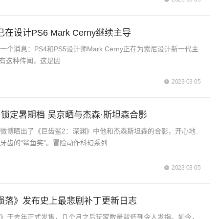
设计PS6 Mark Cerny继续主导
个消息：PS4和PS5设计师Mark Cerny正在为索尼设计新一代主
以有这种传闻，这是因
2023-03-05
》锁定暑期档 吴京晒与杰森·斯坦森合影
微博晒出了《巨齿鲨2：深渊》中他和杰森斯坦森的合影，开心地
牙齿的“鲨鱼笑”。冒险动作科幻系列
2023-03-05
陨落》发布史上最悲剧补丁更新日志
落》于去年正式发售，几个月之后玩家数量就低到令人发指。如今，