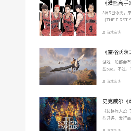
《灌篮高手
3月5日今天，
《THE FIRST
游戏杂谈
《霍格沃茨
游戏一般都会有
些bug。不过
游戏杂谈
史克威尔《
《歧路旅人2》
些好评，发行
游戏杂谈