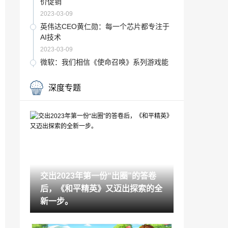
价促销
2023-03-09
英伟达CEO黄仁勋：每一个芯片都专注于
AI技术
2023-03-09
微软：我们相信《使命召唤》系列游戏能
在NS上原生运行
2023-03-09
深度专题
微软预测《战区手游》将逐渐取代《COD
手游》
2023-03-09
索尼担心微软将在PlayStation主机上发布
有Bug的COD游戏
2023-03-09
回合制策略游戏《酋长的女儿》Steam页
交出2023年第一份“出圈”的答卷
面开放
后，《和平精英》又迈出探索的全
2023-03-09
新一步。
《香格里拉边境》TV动画首弹预告 确定1
0月开播
2023-03-09