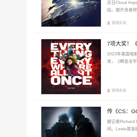
近日Cloud 
段。据开发者
游戏杂谈
7项大奖！
2023年美国
发，《瞬息全
游戏杂谈
传《CS：G
据记者Richa
间。Lewis曾