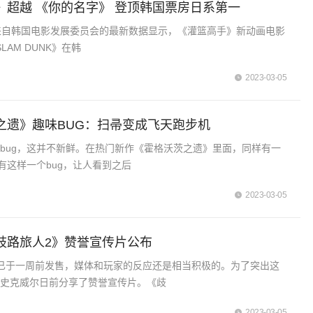
》超越 《你的名字》 登顶韩国票房日系第一
来自韩国电影发展委员会的最新数据显示，《灌篮高手》新动画电影
 SLAM DUNK》在韩
2023-03-05
之遗》趣味BUG：扫帚变成飞天跑步机
bug，这并不新鲜。在热门新作《霍格沃茨之遗》里面，同样有一
，有这样一个bug，让人看到之后
2023-03-05
歧路旅人2》赞誉宣传片公布
已于一周前发售，媒体和玩家的反应还是相当积极的。为了突出这
商史克威尔日前分享了赞誉宣传片。《歧
2023-03-05