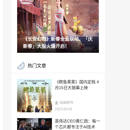
风黄哪个好看？
2023-03-08
流行之王迈克尔杰克逊传记片在加州拍摄
2023-03-08
《长安幻想》新春全面联动，「庆
电影版《东京复仇者2》新剧照 前后篇4月
6月上映
新春」大服火爆开启！
2023-03-08
《光环：无限》光线追踪更新即将推出
热门文章
2023-03-08
《人类：一败涂地》全球销量已超4000万
《鳄鱼莱莱》国内定档 4
套
月15日大银幕上映
2023-03-08
PS及Switch美版《格林魔书 OnceMore》
动画制作
试玩版上架
2023-03-09
2023-03-08
《寂静岭2：重制版》新版护士形象公开身
英伟达CEO黄仁勋：每一
材火辣
个芯片都专注于AI技术