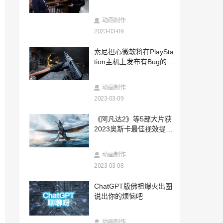
2023-03-08
《生化危机4：重制版》新动图 里昂帅气
动画制作
打寄生虫
2023-03-09
2023-03-07
索尼担心微软将在PlaySta
《生化危机4》重制版与原版15个不同之
tion主机上发布有Bug的C
处 阿什莉像真人
OD游戏
2023-03-07
动画制作
首个16TB月球数据中心年底前发射 Lones
tar已融资500万美元
2023-03-09
2023-03-07
《阿凡达2》等5部大片获
Marvelous社steam特卖开启 《天穗》
2023奥斯卡最佳视效提名
《神乱神乐》等名作在列
NV骄傲：深藏功与名
2023-03-07
动画制作
国产种田沙盒游戏《无径之林》正式预告
2023-03-08
片公开
2023-03-07
ChatGPT版佛祖爆火出圈
《我的世界》基岩版世界编辑模式泄露 正
说出你的烦恼吧
在开发中
2023-03-07
动画制作