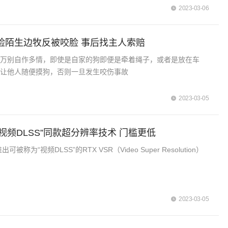
2023-03-06
脸陌生边牧反被咬脸 事后找主人索赔
千万别自作多情，即使是自家的狗即便是牵着绳子，或者是放在车
别让他人随便摸狗，否则一旦发生咬伤事故
2023-03-05
出“视频DLSS”同款超分辨率技术 门槛更低
出可被称为“视频DLSS”的RTX VSR（Video Super Resolution）
2023-03-05