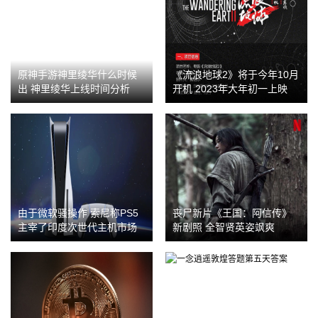
原神手游神里绫华什么时候
《流浪地球2》将于今年10月
出 神里绫华上线时间分析
开机 2023年大年初一上映
由于微软骚操作 索尼称PS5
丧尸新片《王国：阿信传》
主宰了印度次世代主机市场
新剧照 全智贤英姿飒爽