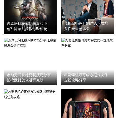
逃离塔科夫如何购买和下
《神偷奶爸》制作人正式加
载？简单几步教你轻松玩转
入任天堂董事会
硬核FPS
永劫无间长枪克制技巧分享
AI爱诺机娘育成方程式女仆
长枪武器怎么进行克制
支线攻略分享