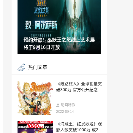
秘话第三话公开！
2022-09-13
真女舞神！女主播用跳舞毯击败《艾尔登
法环》女武神
2022-09-13
预约开启！巫妖王之怒线上艺术展
Steam Deck官方晒巨型掌机模型 将于TG
S上展出
将于9月16日开放
2022-09-13
太空战略游戏《地球不屈》Steam抢测将
热门文章
于9月26日开启
2022-09-13
育碧否认正在重制《刺客信条1》 全力开
《歧路旅人》全球销量突
发《刺客信条：幻景》
破300万 官方公开纪念贺
2022-09-13
图
《宝可梦：大集结》新宝可梦“皮皮” 10月
动画制作
13日上线
2022-09-14
2022-09-13
《最后的生还者：重制版》搞笑Bug：血
《海贼王：红发歌姬》观
流满地太夸张
影人数突破1000万 成202