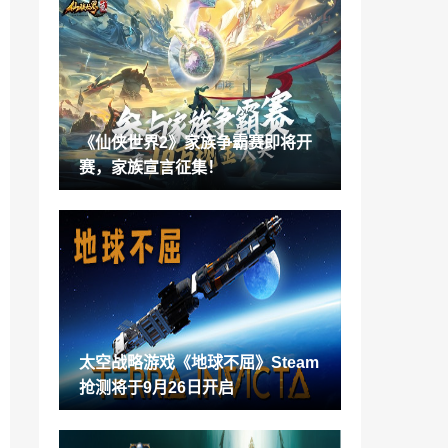
《匹诺曹的谎言》公开新的导演版实机演
示
2022-09-13
《索尼克 未知边境》最新视频现已公开！
2022-09-13
《仙侠世界2》家族争霸赛即将开
肉鸽类动作游戏《妖刀退魔忍》确定9月1
赛，家族宣言征集！
6日Steam发售
2022-09-13
《仙侠世界2》家族争霸赛即将开赛，家族
宣言征集！
2022-09-13
TI11中国区总决赛战报：RNG零封XG夺冠
获得TI资格
2022-09-13
太空战略游戏《地球不屈》Steam
S12全球总决赛分组出炉，EDG小组赛再
抢测将于9月26日开启
战T1
2022-09-13
《最终幻想14》新剧情「落阳之花」 黎明