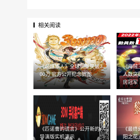
相关阅读
《歧路旅人》全球销量突破3
《海贼
00万 官方公开纪念贺图
人数突破
房冠军
《匹诺曹的谎言》公开新的
《最终
导演版实机演示
阳之花