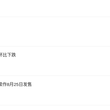
环比下跌
续作8月25日发售