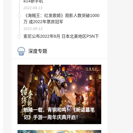
e14新手机
2022-09-13
《海贼王：红发歌姬》观影人数突破1000
万 成2022年票房冠军
2022-09-13
索尼公布2022年8月 日本北美地区PSN下
载排名
2022-09-13
深度专题
《小美人鱼》预告24小时观看人数破亿 但
有百万点踩
2022-09-13
《巴比伦的陨落》宣布2023年2月28日关
服 运营不满一年
2022-09-13
太空战略游戏《地球不屈》Steam抢测将
于9月26日开启
结缘一载，青铜和鸣！《新盗墓笔
2022-09-13
记》手游一周年庆典开启！
真女舞神！女主播用跳舞毯击败《艾尔登
法环》女武神
2022-09-13