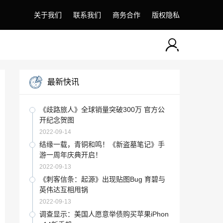
关于我们
联系我们
商务合作
版权隐私
最新快讯
《歧路旅人》全球销量突破300万 官方公
开纪念贺图
2022-09-14
结缘一载，青铜和鸣！《新盗墓笔记》手
游一周年庆典开启！
2022-09-13
《刺客信条：起源》出现贴图Bug 育碧与
英伟达互相甩锅
2022-09-13
调查显示：美国人愿意举债购买苹果iPhon