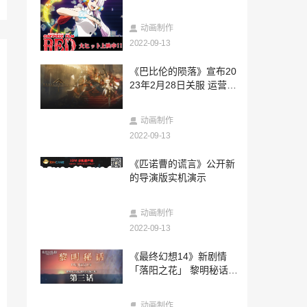
2年票房冠军
2022-09-13
《卧龙：苍天陨落》可召唤神兽作战 朱雀
动画制作
以红莲业火焚敌
2022-09-13
2022-09-13
《巴比伦的陨落》宣布20
实验室造出最冷物质 仅比绝对零度高十亿
23年2月28日关服 运营不
分之一摄氏度
满一年
2022-09-13
动画制作
《葬送的芙莉莲》宣布动画化 主视觉图公
开
2022-09-13
2022-09-13
《匹诺曹的谎言》公开新
英国新一周实体游戏销售榜 《斯普拉遁
的导演版实机演示
3》登顶
2022-09-13
动画制作
《尼克动画卡丁赛车3：史莱姆跑道》发布
2022-09-13
实机演示 10月7日发售
2022-09-13
《最终幻想14》新剧情
工作室领导退出后 微软重构了343领导层
「落阳之花」 黎明秘话第
团队
三话公开！
2022-09-13
动画制作