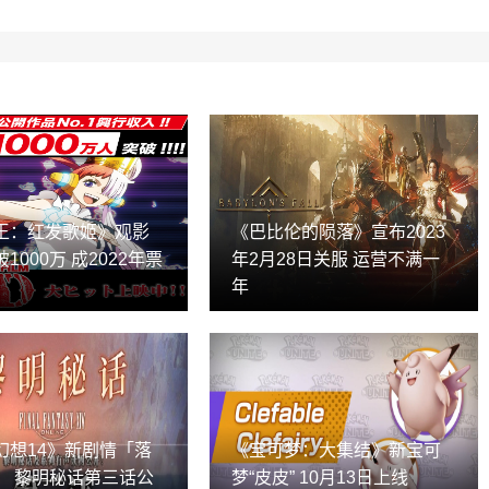
王：红发歌姬》观影
《巴比伦的陨落》宣布2023
1000万 成2022年票
年2月28日关服 运营不满一
年
幻想14》新剧情「落
《宝可梦：大集结》新宝可
」 黎明秘话第三话公
梦“皮皮” 10月13日上线