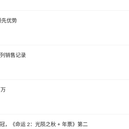
领先优势
系列销售记录
百万
十三连冠，《命运 2：光陨之秋 + 年票》第二