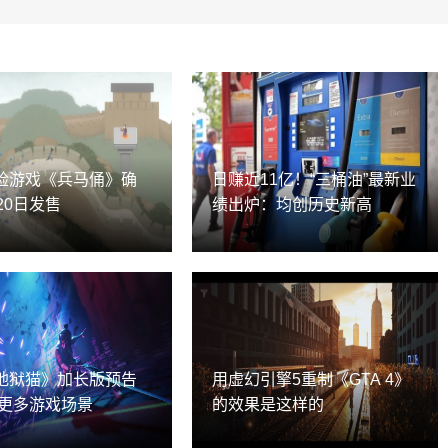
险游戏《兵马俑》确
日赚近11亿！“三桶油”最新业
20日发售
绩出炉：均创历史新高
地狱猫》加长版预告
用虚幻引擎5重制《GTA 4》
示更多游戏场景
的效果是这样的