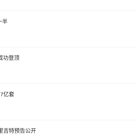
一半
》成功登顶
.7亿套
布里吉特预告公开