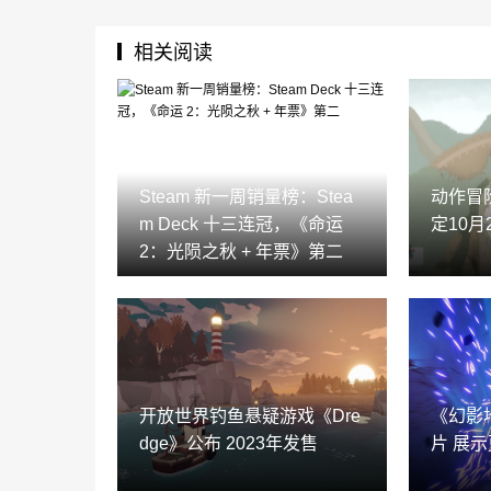
相关阅读
Steam 新一周销量榜：Stea
动作冒
m Deck 十三连冠，《命运
定10月
2：光陨之秋 + 年票》第二
开放世界钓鱼悬疑游戏《Dre
《幻影
dge》公布 2023年发售
片 展