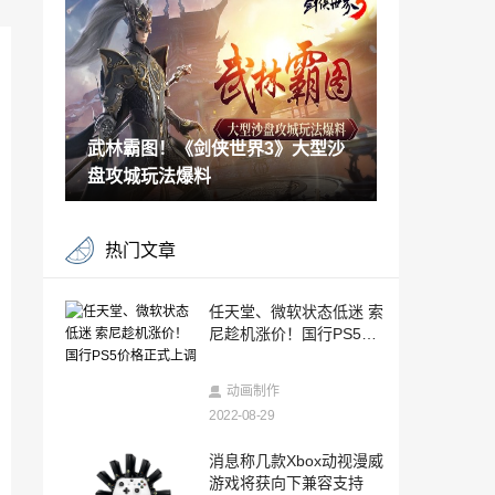
戏场景
2022-08-28
谷歌发布跨设备SDK：让Android与iOS互
联成为可能
2022-08-28
武林霸图！《剑侠世界3》大型沙
毁誉参半 《黑道圣徒：重启版》PC版性能
表现分析
盘攻城玩法爆料
2022-08-28
用虚幻引擎5重制《GTA 4》的效果是这样
热门文章
的
2022-08-28
买8800元平板孩子才能进“智慧班”？供应
任天堂、微软状态低迷 索
商被起底
尼趁机涨价！国行PS5价
2022-08-28
格正式上调
《假面骑士Revice》新特摄电影预告 2023
动画制作
年上映
2022-08-29
2022-08-28
TinyBuild收购《外科手术模拟》和《我是
消息称几款Xbox动视漫威
面包》等IP
游戏将获向下兼容支持