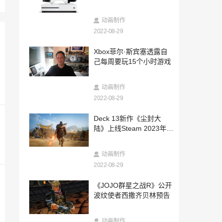
2022-08-28
特斯拉被拍进美剧 自动驾驶这回大显神威
动画制作
救下男孩
2022-08-29
2022-08-28
Xbox菲尔·斯宾塞透露自
纪念诞生30周年 《美少女战士》联动卡西
己每周要玩15个小时游戏
欧腕表精致美观
2022-08-28
动画制作
戴安娜王妃去世25周年 生前爱车拍出65万
英镑天价
2022-08-29
2022-08-28
Deck 13新作《尘封大
《GTFO》开发商：新作将是一个合作抢
陆》上线Steam 2023年发
劫FPS
售
2022-08-28
动画制作
《网络奇兵3》是否会有 将由腾讯决定
2022-08-29
2022-08-28
《JOJO群星之战R》公开
速度与激情拍摄地居民抗议 电影助长非法
波纹使者西撒齐贝林预告
赛车活动
2022-08-28
动画制作