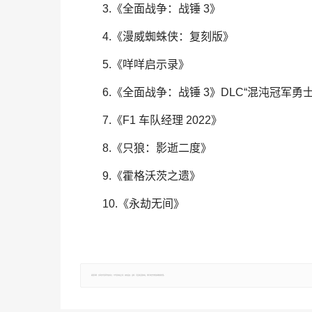
3.《全面战争：战锤 3》
4.《漫威蜘蛛侠：复刻版》
5.《咩咩启示录》
6.《全面战争：战锤 3》DLC“混沌冠军勇士
7.《F1 车队经理 2022》
8.《只狼：影逝二度》
9.《霍格沃茨之遗》
10.《永劫无间》
郑重声明：文章仅代表原作者观点，不代表本站立场；如有侵权、违规，可直接反馈本站，我们将会作修改或删除处理。