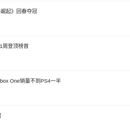
人崛起》回春夺冠
续11周登顶榜首
x One销量不到PS4一半
冠