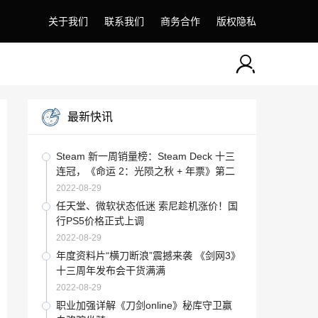
关于我们
联系我们
商务合作
版权隐私
最新快讯
Steam 新一周销量榜：Steam Deck 十三
连冠，《命运 2：光陨之秋 + 年票》第二
2022-08-29
任天堂、微软状态低迷 索尼趁机涨价！国
行PS5价格正式上调
2022-08-29
年度资料片“横刀断浪”震撼来袭 《剑网3》
十三周年发布会干货满满
2022-08-29
职业加强详解《刀剑online》秘库守卫赢