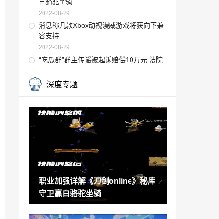
白骆驼坐骑
2022-08-29
消息称几款Xbox动视漫威游戏将获向下兼
容支持
2022-08-29
“吃瓜群”群主传谣被起诉赔偿10万元 法院
宣判
2022-08-29
深度专题
动作冒险游戏《兵马俑》确定10月20日发
售
2022-08-29
Xbox菲尔·斯宾塞透露自己每周要玩15个
小时游戏
2022-08-29
Steam新一周销量榜 Steam deck十三连冠
职业加强详解《刀剑online》秘库
2022-08-29
守卫赢白骆驼坐骑
日赚近11亿！“三桶油”最新业绩出炉：均
创历史新高
2022-08-29