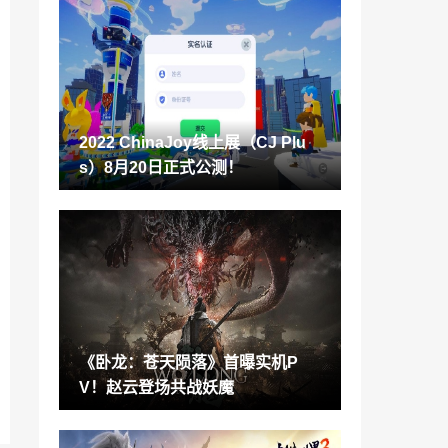
Deck 13新作《尘封大陆》上线Steam 202
3年发售
2022-08-29
《间谍过家家》第二部分预告与视觉图 10
月1日开播
2022-08-29
2022 ChinaJoy线上展（CJ Plu
开放世界钓鱼悬疑游戏《Dredge》公布 2
s）8月20日正式公测！
023年发售
2022-08-29
《JOJO群星之战R》公开波纹使者西撒齐
贝林预告
2022-08-29
类魂新作《匹诺曹的谎言》再曝全新实机
演示片段
2022-08-28
《卧龙：苍天陨落》首曝实机P
《鬼灭之刃：火神血风谭》官方大赛公布
V！赵云登场共战妖魔
9月10日在线举行
2022-08-28
《幻影地狱猫》加长版预告片 展示更多游