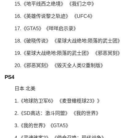
15.《地平线西之绝境》 《我们之中》
16.《英雄传说黎之轨迹》 《UFC4》
17.《GTA5》《咩咩启示录》
18.《破晓传说》 《星球大战绝地:陨落的武士团》
19.《星球大战绝地:陨落的武士团》 《邪恶冥刻》
20.《邪恶冥刻》 《毁灭全人类!2重制版》
PS4
日本 北美
1.《地球防卫军6》 《麦登橄榄球23》》
2.《SD高达：激斗同盟》 《我的世界》
3.《我的世界》《GTA5》
4.《灵魂骇客2》 《使命召唤：现代战争》