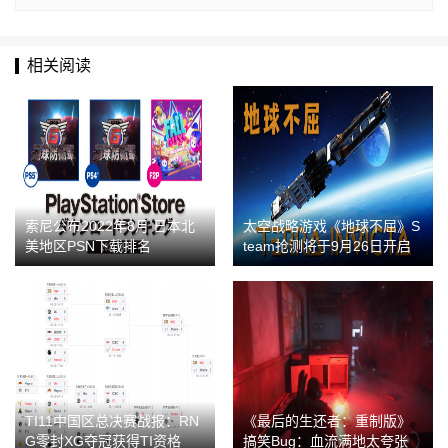
相关阅读
索尼公布2022年8月 日本北
太空战略游戏《地球不屈》S
美地区PSN下载排名
team抢测将于9月26日开启
TI11中国区总决赛战报：RN
《最后的生还者：重制版》
G零封XG夺冠获得TI资格
搞笑Bug：血流满地太夸张