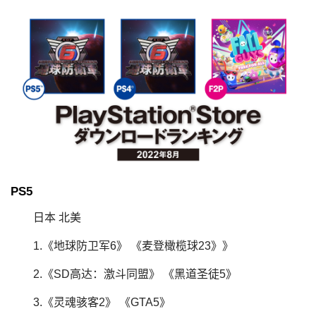
PS5
日本 北美
1.《地球防卫军6》 《麦登橄榄球23》》
2.《SD高达：激斗同盟》 《黑道圣徒5》
3.《灵魂骇客2》 《GTA5》