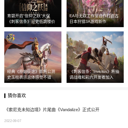
育碧开启“信仰之跃”大促
EA与无双工作室合作打造古
《刺客信条》迎史低跳楼价
日本狩猎3A游戏新作
经典《原始征途》即将公测
《刺客信条：Invictus》将抽
史玉柱表示总体感觉不错
调战魂和彩六开发者加入
猜你喜欢
《索尼克未知边境》片尾曲《Vandalize》正式公开
2022-09-07