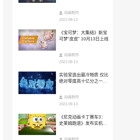
三话公开！
2022-09-13
IGN分享《匹诺曹的谎言》38分钟新实机
动画制作
演示
2022-09-13
2022-09-13
《宝可梦：大集结》新宝
育碧澄清：《刺客信条：幻景》没有真实
可梦“皮皮” 10月13日上线
赌博内容
2022-09-13
动画制作
索尼PS直面会携10款游戏将于14日早上开
播
2022-09-13
2022-09-13
实验室造出最冷物质 仅比
育碧开启“信仰之跃”大促 《刺客信条》迎
绝对零度高十亿分之一摄
史低跳楼价
氏度
2022-09-13
动画制作
NVIDIA又秀神刀法！RTX 4060性能曝光
2022-09-13
2022-09-13
《尼克动画卡丁赛车3：
《英雄传说 黎之轨迹2》OP公开 10月27
史莱姆跑道》发布实机演
日正式发售
示 10月7日发售
2022-09-13
动画制作