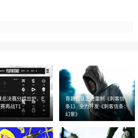
全球总决赛分组出炉，E
育碧否认正在重制《刺客信
赛再战T1
条1》 全力开发《刺客信条：
幻景》