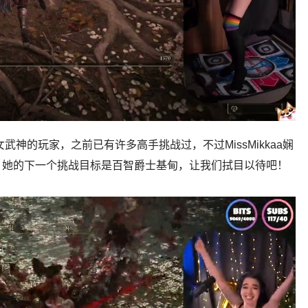
败女武神的玩家，之前已有许多高手挑战过，不过MissMikkaa娴
。她的下一个挑战目标是百智爵士基甸，让我们拭目以待吧！