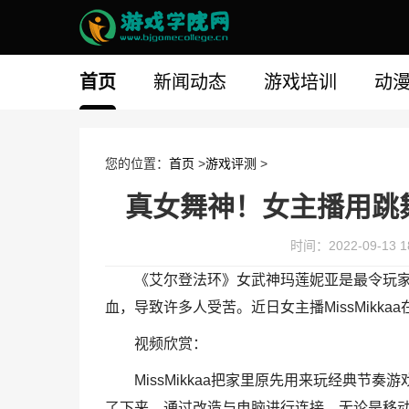
首页
新闻动态
游戏培训
动
您的位置：
首页
>
游戏评测
>
真女舞神！女主播用跳
时间：2022-09-13 18
《艾尔登法环》女武神玛莲妮亚是最令玩家
血，导致许多人受苦。近日女主播MissMik
视频欣赏：
MissMikkaa把家里原先用来玩经典节奏游戏《劲
了下来，通过改造与电脑进行连接，无论是移