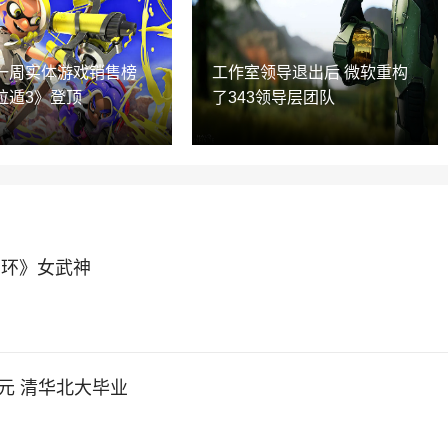
一周实体游戏销售榜
工作室领导退出后 微软重构
拉遁3》登顶
了343领导层团队
法环》女武神
元 清华北大毕业