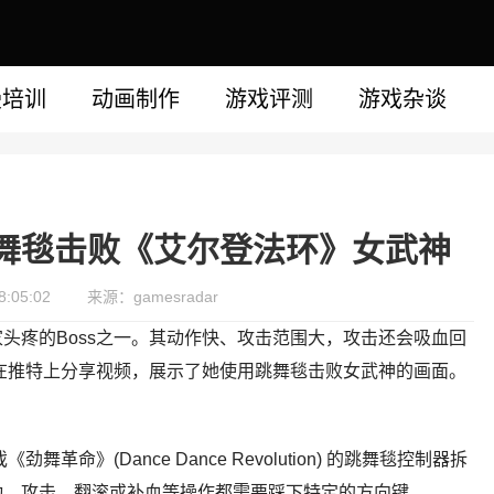
漫培训
动画制作
游戏评测
游戏杂谈
舞毯击败《艾尔登法环》女武神
:05:02
来源：gamesradar
头疼的Boss之一。其动作快、攻击范围大，攻击还会吸血回
kaa在推特上分享视频，展示了她使用跳舞毯击败女武神的画面。
舞革命》(Dance Dance Revolution) 的跳舞毯控制器拆
动、攻击、翻滚或补血等操作都需要踩下特定的方向键。