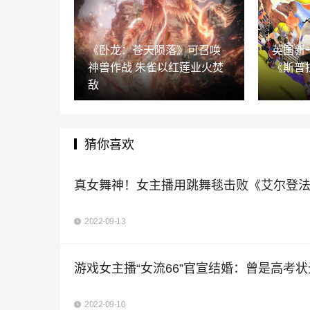
《卧龙：苍天陨落》可召唤
英国新
神兽作战 朱雀以红莲业火焚
《斯普
敌
猜你喜欢
真女舞神！女主播用跳舞毯击败《艾尔登
2022-09-13
游戏女主播“女流66”官宣结婚：曾是高考状
2022-09-10