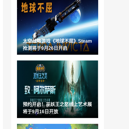
太空战略游戏《地球不屈》Steam抢测将
于9月26日开启
2022-09-13
育碧否认正在重制《刺客信条1》 全力开
发《刺客信条：幻景》
2022-09-13
太空战略游戏《地球不屈》Steam
《宝可梦：大集结》新宝可梦“皮皮” 10月
抢测将于9月26日开启
13日上线
2022-09-13
《最后的生还者：重制版》搞笑Bug：血
流满地太夸张
2022-09-13
《卧龙：苍天陨落》可召唤神兽作战 朱雀
以红莲业火焚敌
2022-09-13
预约开启！巫妖王之怒线上艺术展
实验室造出最冷物质 仅比绝对零度高十亿
将于9月16日开放
分之一摄氏度
2022-09-13
《葬送的芙莉莲》宣布动画化 主视觉图公