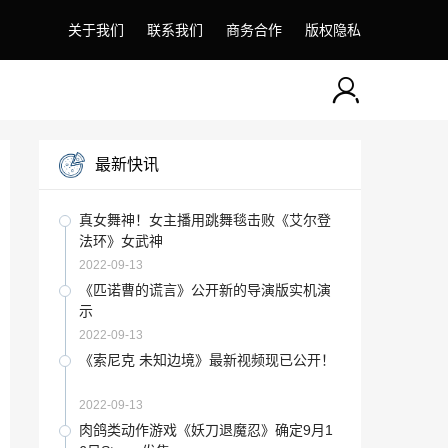
关于我们
联系我们
商务合作
版权隐私
最新快讯
真女舞神！女主播用跳舞毯击败《艾尔登
法环》女武神
2022-09-13
《匹诺曹的谎言》公开新的导演版实机演
示
2022-09-13
《索尼克 未知边境》最新视频现已公开！
2022-09-13
肉鸽类动作游戏《妖刀退魔忍》确定9月1