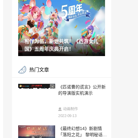
开
2022-09-13
英国新一周实体游戏销售榜 《斯普拉遁
3》登顶
2022-09-13
相伴为伍，新途共筑！《西游女儿
《尼克动画卡丁赛车3：史莱姆跑道》发布
实机演示 10月7日发售
国》五周年庆典开启！
2022-09-13
工作室领导退出后 微软重构了343领导层
热门文章
团队
2022-09-13
《赛博朋克2077》改编动画《赛博浪客》
《匹诺曹的谎言》公开新
发布片尾曲
的导演版实机演示
2022-09-13
网飞悬疑惊悚动画剧《例外》发布正式预
动画制作
告
2022-09-13
2022-09-13
Netflix《exception》正式预告 天野喜孝人
《最终幻想14》新剧情
设10月13日发布
「落阳之花」 黎明秘话第