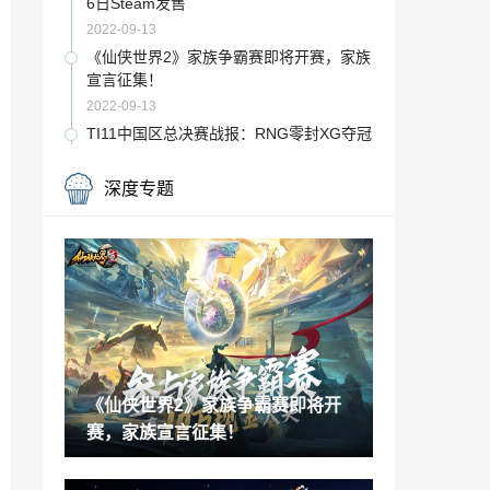
6日Steam发售
2022-09-13
《仙侠世界2》家族争霸赛即将开赛，家族
宣言征集！
2022-09-13
TI11中国区总决赛战报：RNG零封XG夺冠
获得TI资格
2022-09-13
深度专题
S12全球总决赛分组出炉，EDG小组赛再
战T1
2022-09-13
《最终幻想14》新剧情「落阳之花」 黎明
秘话第三话公开！
2022-09-13
真女舞神！女主播用跳舞毯击败《艾尔登
法环》女武神
《仙侠世界2》家族争霸赛即将开
2022-09-13
赛，家族宣言征集！
Steam Deck官方晒巨型掌机模型 将于TG
S上展出
2022-09-13