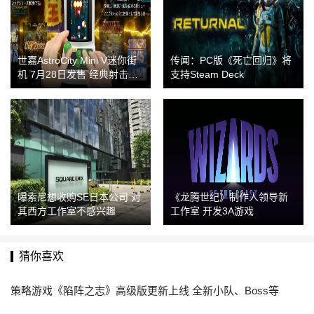
世嘉AstroCity Mini V迷你街
传闻：PC版《死亡回归》将
机 7月28日发售 经典射击游
支持Steam Deck
戏集结
曝索尼想收购SE日本公司 对
《龙腾世纪》制作人领导新
其西方工作室不感兴趣
工作室 开发3A游戏
猜你喜欢
策略游戏《陷阵之志》高级版更新上线 全新小队、Boss等