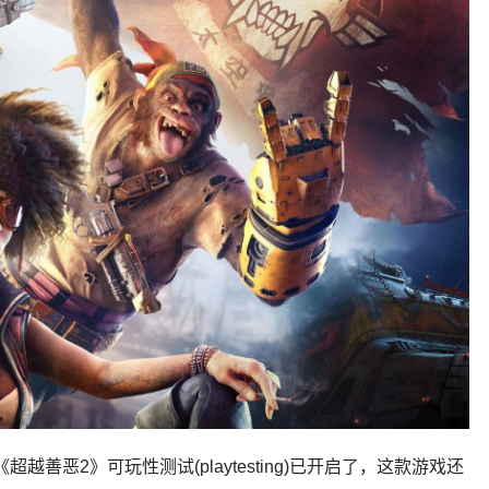
称，《超越善恶2》可玩性测试(playtesting)已开启了，这款游戏还