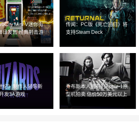
roCity Mini V迷你街
传闻：PC版《死亡回归》将
28日发售 经典射击游
支持Steam Deck
世纪》制作人领导新
乔布斯本人拥有的Apple-1原
开发3A游戏
型机拍卖 估价50万美元以上