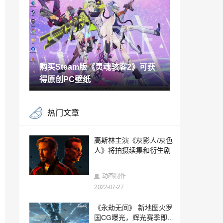
st展会
2022-07-27
乔布斯本人拥有的Apple-1原型机拍卖 估
价50万美元以上
2022-07-27
购买Steam版《灵魂骇客2》可获
《尼尔：机械纪元》隐藏地图教堂曝光 众
人好兴奋
得原创PC壁纸
2022-07-27
B站UP主长相酷似蒂法走红游戏圈 一天涨
热门文章
粉10万
2022-07-27
陈小春群星领衔 《传奇天下》手游今日震
高斯林主演《灰影人/灰色
撼上线
人》将拍摄续集和衍生剧
2022-07-26
Level5发布《闪电十一人》新作开发进展
动画制作
Switch版对应触屏
2022-07-27
2022-07-26
AOC推出新款保时捷设计联名显示器：27
《永劫无间》 新地图火罗
英寸2K170Hz，首发2999元
国CG曝光，辉光赛季即将