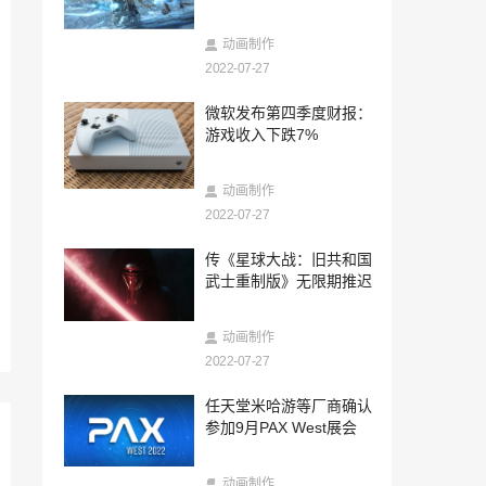
开启
2022-07-26
沙盒建造RPG游戏《Hytale》推倒重做 不
动画制作
会在2023年推出
2022-07-27
2022-07-26
微软发布第四季度财报：
欢迎来到游戏新时代 罗技G推出全新Auror
游戏收入下跌7%
a极光系列游戏外设产品
2022-07-26
动画制作
万代《偶像大师》芹泽朝日全新高端手办
极致造型可爱美丽
2022-07-27
2022-07-26
传《星球大战：旧共和国
刀剑乱舞「笹貫(ささぬき)」宣传片 限时
武士重制版》无限期推迟
活动现已上线
2022-07-26
动画制作
Neowiz PC游戏 “Age of Solitaire”，Stea
2022-07-27
m全球正式上市
2022-07-26
任天堂米哈游等厂商确认
“小蓝标”没了：诺基亚确认不再与蔡司合
参加9月PAX West展会
作
2022-07-26
动画制作