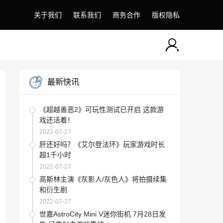
关于我们
联系我们
商务合作
版权隐私
最新快讯
《超越善恶2》可玩性测试已开启 这款游
戏还活着！
2022-07-27
肝还好吗？《艾尔登法环》玩家游戏时长
超1千小时
2022-07-27
高斯林主演《灰影人/灰色人》将拍摄续集
和衍生剧
2022-07-27
世嘉AstroCity Mini V迷你街机 7月28日发