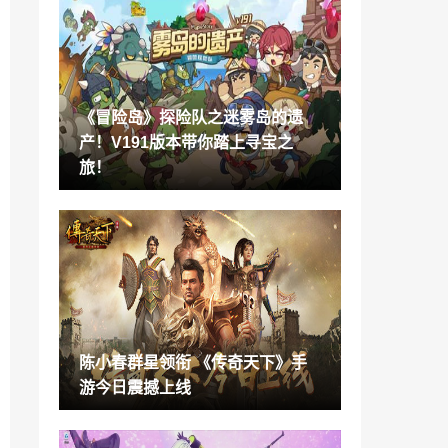
微软发布第四季度财报：游戏收入下跌7%
2022-07-27
曝索尼想收购SE日本公司 对其西方工作室
不感兴趣
《冒险岛》探险队之迷雾岛的遗
2022-07-27
产！V191版本带你踏上寻宝之
漫威《复仇者联盟5》导演人选确定
旅！
2022-07-27
传《星球大战：旧共和国武士重制版》无
限期推迟
2022-07-27
《龙腾世纪》制作人领导新工作室 开发3A
游戏
2022-07-27
陈小春群星领衔 《传奇天下》手
《偶像大师》17周年「MR企划」 天海春
游今日震撼上线
香特别PV公开
2022-07-27
任天堂米哈游等厂商确认参加9月PAX We