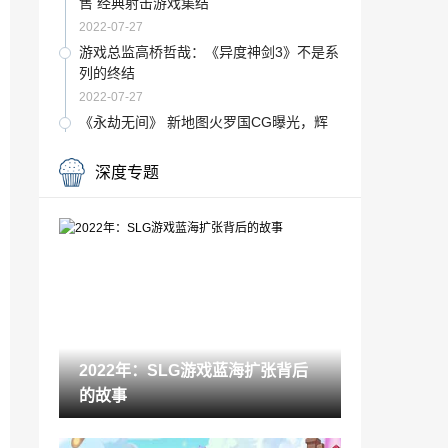
售 经典射击游戏集结
2022-07-27
游戏总监高桥哲哉：《异度神剑3》不是系
列的终结
2022-07-27
《永劫无间》 新地图火罗国CG曝光，辉
光赛季即将开启
2022-07-27
深度专题
2022年：SLG游戏蓝海扩张背后的故事
2022-07-27
《冒险岛》探险队之迷雾岛的遗产！V191
版本带你踏上寻宝之旅！
2022-07-27
传闻：PC版《死亡回归》将支持Steam D
eck
2022年：SLG游戏蓝海扩张背后
2022-07-27
的故事
韩国正妹달토웨이COS美图：身材火辣 逼
真还原
2022-07-27