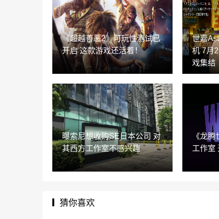
《超越善恶2》可玩性测试已
世嘉Ast
开启 这款游戏还活着！
机 7月
戏集结
曝索尼想收购SE日本公司 对
《龙腾
其西方工作室不感兴趣
工作室 
猜你喜欢