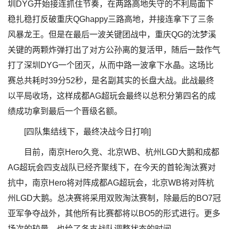
圳DYG开始接连抓住节奏，在两路高地失守的不利局面下
稳扎稳打反破重庆QGhappy三路高地，并接连拿下了三条
风暴龙王。但是在最后一波关键团战中，重庆QG的沈梦溪
关键的两颗炸弹打出了对方公孙离的复活甲，随后一鼓作气
打了深圳DYG一个团灭，从而中路一波拿下水晶。这场比
赛总共耗时39分52秒，是名副其实的长盘大战。此战最终
以平局收场，这样成都AG超玩会最终以总积分第四名的成
绩成功拿到最后一个晋级名额。
[四队集结线下，最终决战今日打响]
目前，南京Hero久竞、北京WB、杭州LGD大鹅和成都
AG超玩会四支战队已经齐聚线下，在今天的首轮淘汰赛对
抗中，南京Hero将对阵成都AG超玩会，北京WB将对阵杭
州LGD大鹅。总决赛将采用双败淘汰赛制，除最后的BO7冠
亚军争夺战外，其他所有比赛都将以BO5的形式进行。更多
场次的较量，也给了各支战队调整状态的时间。