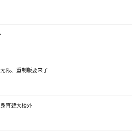
P
、无限、重制版要来了
现身育碧大楼外