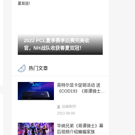
安卓平台
2022-09-07
李连杰与女儿出游合影曝光：女儿露小蛮
腰超火辣
2022-09-07
2022 PCL夏季赛季后赛完美收
江湖花月夜！《剑侠世界3》中秋主题活动
“月华金秋”开启
官，NH战队收获春夏双冠！
2022-09-07
《剑侠世界》9月14日新服长烟落日 福利
热门文章
爆料！
2022-09-07
《索尼克未知边境》片尾曲《Vandalize》
英特尔显卡促销活动 送
正式公开
《COD19》《哥谭骑士》
2022-09-07
等
《冒险岛》V192版本“繁花森林”上线，今
动画制作
日只为你而绽放！
2022-09-08
2022-09-07
《终末阵线》百日庆典来袭，携手《code
华纳兄弟《哥谭骑士》幕
geass叛逆的鲁路修》乐趣加倍！
后视频介绍蝙蝠家族