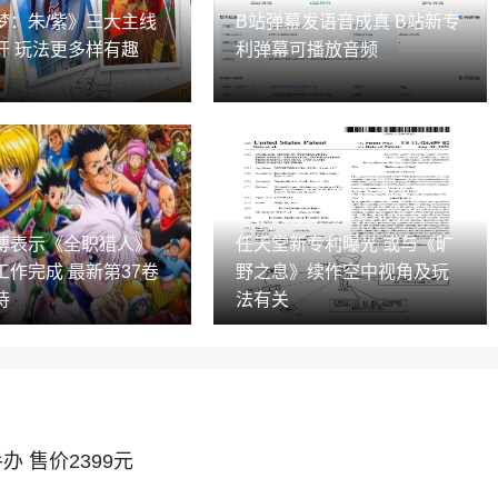
梦：朱/紫》三大主线
B站弹幕发语音成真 B站新专
开 玩法更多样有趣
利弹幕可播放音频
博表示《全职猎人》
任天堂新专利曝光 或与《旷
工作完成 最新第37卷
野之息》续作空中视角及玩
待
法有关
 售价2399元