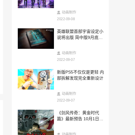
2022-09-07
国产心理惊悚游戏《万手一体》开启预
动画制作
约，成为扭曲之物探寻梦境
2022-09-08
2022-09-07
英雄联盟首部宇宙设定小
往日之影将是2077最后DLC CDPR将开启
说将出版 简中版9月底开
《巫师4》开发
启预售
2022-09-07
动画制作
元宇宙天价月饼出现 部分数字月饼市场价
超一万
2022-09-07
2022-09-07
新版PS5不仅仅是更轻 内
网飞新定格动画《恶魔兄弟》先导预告公
部拆解发现完全重新设计
布 黑人兄弟参演
2022-09-07
动画制作
NASA宇航员拒绝入住马斯克火星基地 直
2022-09-07
言不靠谱
2022-09-07
《剑风传奇：黄金时代
Key社新作《终结的斯特拉》完成开发 9月
篇》最新预告 10月1日正
30日发售
式开播
2022-09-07
动画制作