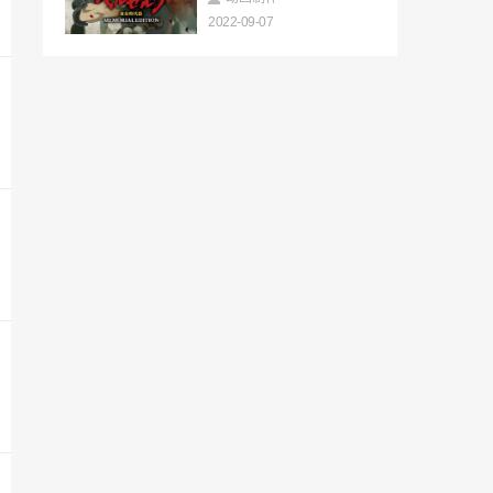
《孤独的美食家》第十季海报公开 10月7
2022-09-07
日正式开播
2022-09-07
《使命召唤19》Vault版介绍 10月28日正
式发售
2022-09-07
原神联动喜茶预告公布 联动饮品现已上架
2022-09-07
腾讯3亿欧注资育碧最大股东 现持有育碧
股份升至9.9%
2022-09-07
腾讯加大对育碧的投资 总股权超过了11%
2022-09-07
《荒野大镖客2》更新 PC版正式加入FSR
2.0
2022-09-07
超六成受访大学生希望30岁前结婚 意愿高