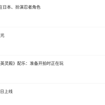
在日本、扮演忍者角色
曝光
：英灵殿》配乐：准备开拍时正在玩
7日上线