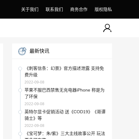
关于我们
联系我们
商务合作
版权隐私
最新快讯
《刺客信条：幻景》官方描述泄露 支持免
费升级
2022-09-08
苹果不服巴西禁售无充电器iPhone 称是为
了环保
2022-09-08
英特尔显卡促销活动 送《COD19》《哥谭
骑士》等
2022-09-08
《宝可梦：朱/紫》三大主线故事公开 玩法