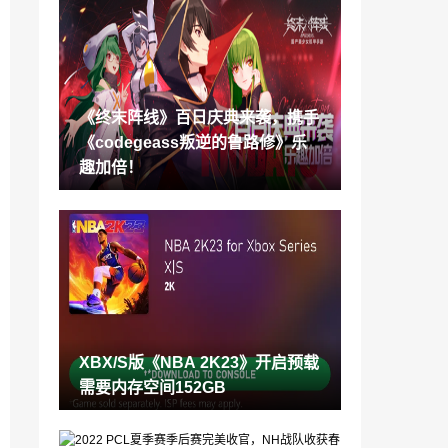
日本汉堡王与《暗黑不朽》联动推汉堡 美
味体验
2022-09-07
新版PS5不仅仅是更轻 内部拆解发现完全
重新设计
《终末阵线》百日庆典来袭，携手
2022-09-07
《codegeass叛逆的鲁路修》乐
富坚义博表示《全职猎人》单行本工作完
趣加倍！
成 最新第37卷指日可待
2022-09-07
能大家一起玩的宠物收集MMORPG《Tem
tem》PS5/NS盒装版于今日（9月7日）发
售！
2022-09-07
《剑风传奇：黄金时代篇》最新预告 10月
1日正式开播
2022-09-07
XBX/S版《NBA 2K23》开启预载
任天堂新专利曝光 或与《旷野之息》续作
需要内存空间152GB
空中视角及玩法有关
2022-09-07
国内第四大运营商 中国广电App先已上架