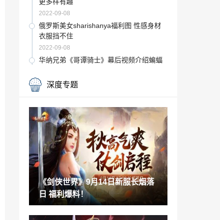
更多样有趣
2022-09-08
俄罗斯美女sharishanya福利图 性感身材
衣服挡不住
2022-09-08
华纳兄弟《哥谭骑士》幕后视频介绍蝙蝠
家族
2022-09-08
深度专题
B站弹幕发语音成真 B站新专利弹幕可播放
音频
2022-09-07
华为Mate 50维修价公布 RS款换屏3079元
主板6499元
2022-09-07
英雄联盟首部宇宙设定小说将出版 简中版
9月底开启预售
《剑侠世界》9月14日新服长烟落
2022-09-07
日 福利爆料！
PS5推出新版本系统升级 支持1440p分辨
率输出
2022-09-07