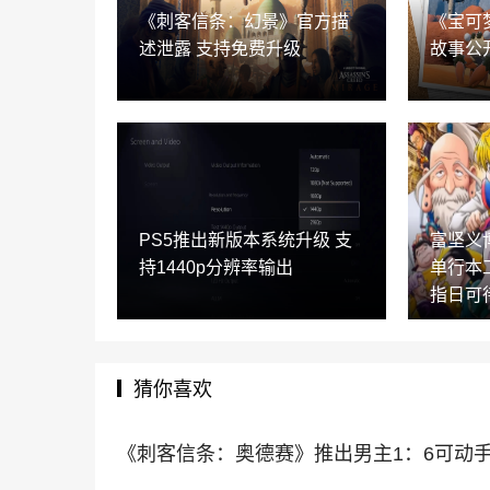
《刺客信条：幻景》官方描
《宝可
述泄露 支持免费升级
故事公
PS5推出新版本系统升级 支
富坚义
持1440p分辨率输出
单行本
指日可
猜你喜欢
《刺客信条：奥德赛》推出男主1：6可动手办