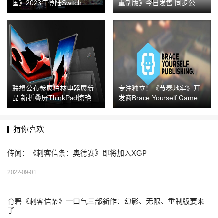
国》2023年登陆Switch
重制版》今日发售 同步公开
体验版信息
联想公布参展柏林电器展新
专注独立！《节奏地牢》开
品 新折叠屏ThinkPad惊艳无
发商Brace Yourself Games
比
成立游戏发行部门
猜你喜欢
传闻：《刺客信条：奥德赛》即将加入XGP
2022-09-01
育碧《刺客信条》一口气三部新作：幻影、无限、重制版要来
了