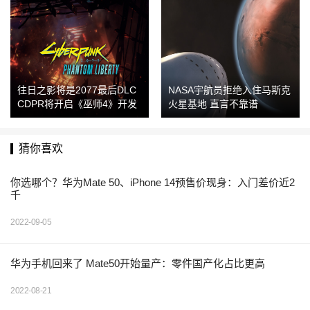
往日之影将是2077最后DLC
NASA宇航员拒绝入住马斯克
CDPR将开启《巫师4》开发
火星基地 直言不靠谱
猜你喜欢
你选哪个？华为Mate 50、iPhone 14预售价现身：入门差价近2
千
2022-09-05
华为手机回来了 Mate50开始量产：零件国产化占比更高
2022-08-21