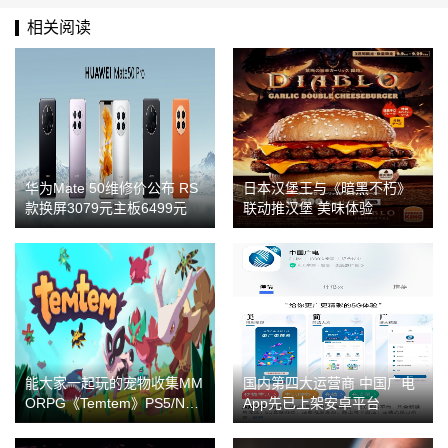
相关阅读
华为Mate 50维修价公布 RS
日本汉堡王与《暗黑不朽》
款换屏3079元主板6499元
联动推汉堡 美味体验
能大家一起玩的宠物收集MM
国内第四大运营商 中国广电
ORPG《Temtem》PS5/NS
App先已上架安卓平台
盒装版于今日（9月7日）发
售！