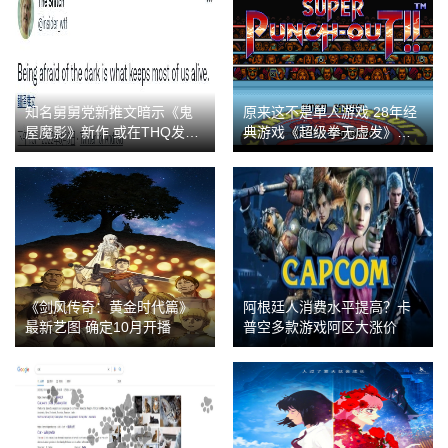
知名舅舅党新推文暗示《鬼
原来这不是单人游戏 28年经
屋魔影》新作 或在THQ发布
典游戏《超级拳无虚发》隐
会公布
藏双人模式被发现
《剑风传奇：黄金时代篇》
阿根廷人消费水平提高？卡
最新艺图 确定10月开播
普空多款游戏阿区大涨价