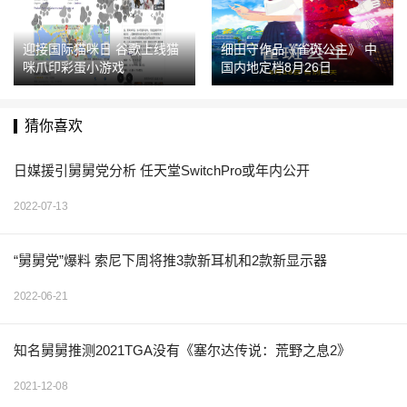
迎接国际猫咪日 谷歌上线猫
细田守作品《雀斑公主》 中
咪爪印彩蛋小游戏
国内地定档8月26日
猜你喜欢
日媒援引舅舅党分析 任天堂SwitchPro或年内公开
2022-07-13
“舅舅党”爆料 索尼下周将推3款新耳机和2款新显示器
2022-06-21
知名舅舅推测2021TGA没有《塞尔达传说：荒野之息2》
2021-12-08