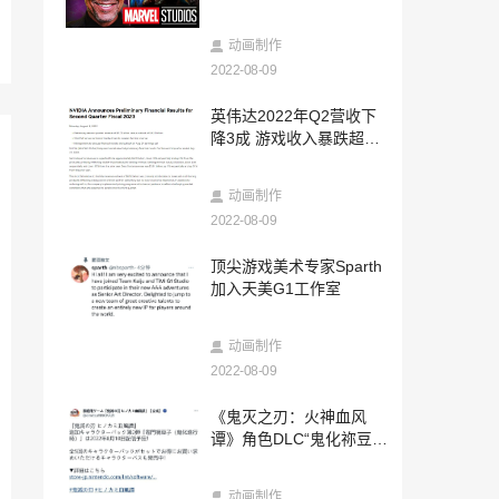
2022-08-08
SNK 宣布《饿狼传说》新作正在开发中
动画制作
2022-08-09
2022-08-08
英伟达2022年Q2营收下
MetaCJ元宇宙数字世界【预注册】活动重
降3成 游戏收入暴跌超十
磅开启！
亿美元
2022-08-08
动画制作
《剑网3缘起》新赛季巧遇七夕 盛夏江湖
热闹非凡
2022-08-09
2022-08-08
顶尖游戏美术专家Sparth
《地平线：零之曙光》新DLC在Steam上
加入天美G1工作室
限时免费领取
2022-08-08
动画制作
《使命召唤19》9月公布大量新情报 B测时
2022-08-09
间确定
2022-08-08
《鬼灭之刃：火神血风
米哈游《绝区零》首测：瞄准的是全球二
谭》角色DLC“鬼化祢豆
次元玩家？
子”8月10日上线
2022-08-08
动画制作