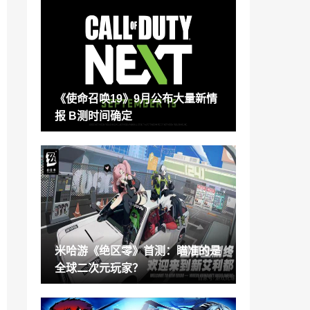
顶尖游戏美术专家Sparth加入天美G1工作
室
2022-08-09
网红欲50万转卖微信号未获全款而起诉 法
院判为合同无效
2022-08-08
《使命召唤19》9月公布大量新情
灵异冒险新游《都市传说解体中心》上架S
报 B测时间确定
team 2023年推出
2022-08-08
《鬼灭之刃：火神血风谭》角色DLC“鬼化
祢豆子”8月10日上线
2022-08-08
《仙剑奇侠传3》首爆动画概念预告 经典
场景悉数亮相
2022-08-08
米哈游《绝区零》首测：瞄准的是
《暗黑破坏神4》测试版泄密 引发智能战
全球二次元玩家？
利品和交易争论
2022-08-08
《小黄人大眼萌 神偷奶爸前传》国内定档