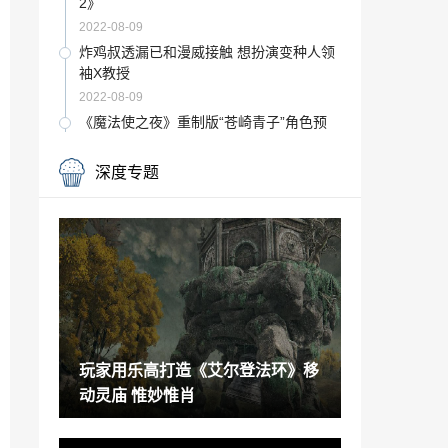
2》
2022-08-09
炸鸡叔透漏已和漫威接触 想扮演变种人领
袖X教授
2022-08-09
《魔法使之夜》重制版“苍崎青子”角色预
告片分享
2022-08-09
深度专题
好莱坞报道《吃豆人》将推出改编真人电
影
2022-08-09
英伟达2022年Q2营收下降3成 游戏收入暴
跌超十亿美元
2022-08-09
原343艺术总监加入天美G1工作室 开发全
新3A游戏
玩家用乐高打造《艾尔登法环》移
2022-08-09
动灵庙 惟妙惟肖
《漫威暗夜之子》再次延期 PC和新主机版
优先开发
2022-08-09