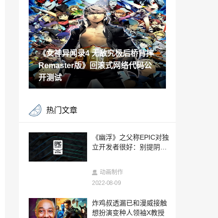
8月19日上映
2022-08-08
《罪恶装备 奋战》全球销量破百万 DLC布
里吉特预告公开
《女神异闻录4 无敌究极后桥背摔
2022-08-08
Remaster版》回滚式网络代码公
《三国杀》改编动画《太平天书之将魂觉
醒》公布新PV
开测试
2022-08-08
CircoLoco Records 出品《On My Own N
热门文章
ow》现已推出
2022-08-08
《暗黑破坏神4》测试版泄密 引发智能战
《幽浮》之父称EPIC对独
利品和交易争论
立开发者很好：别提阴谋
2022-08-08
论
玩家用乐高打造《艾尔登法环》移动灵庙
动画制作
惟妙惟肖
2022-08-09
2022-08-08
Angelababy代言！《剑侠世界3》8月10日
炸鸡叔透漏已和漫威接触
正式公测
想扮演变种人领袖X教授