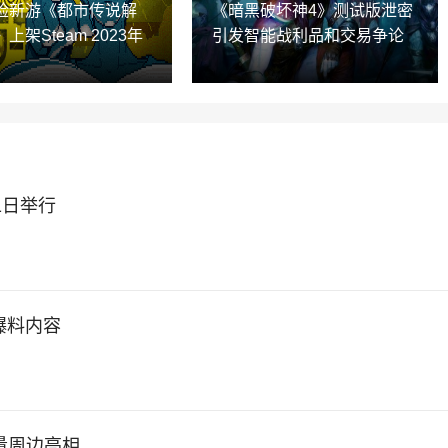
险新游《都市传说解
《暗黑破坏神4》测试版泄密
上架Steam 2023年
引发智能战利品和交易争论
1日举行
爆料内容
量周边亮相