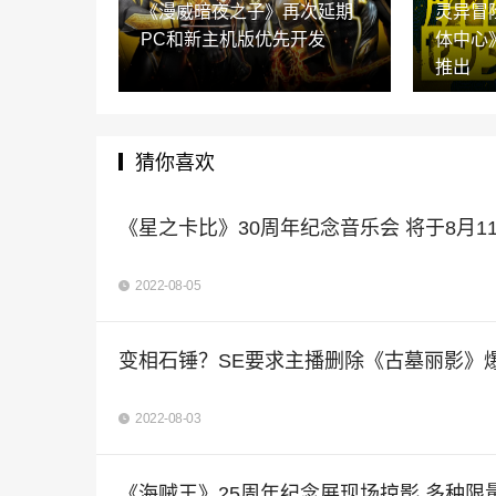
《漫威暗夜之子》再次延期
灵异冒
PC和新主机版优先开发
体中心》
推出
猜你喜欢
《星之卡比》30周年纪念音乐会 将于8月1
2022-08-05
变相石锤？SE要求主播删除《古墓丽影》
2022-08-03
《海贼王》25周年纪念展现场掠影 多种限