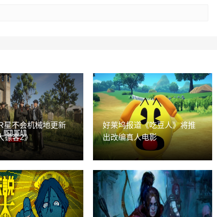
示R星不会机械地更新
好莱坞报道《吃豆人》将推
大镖客2》
出改编真人电影