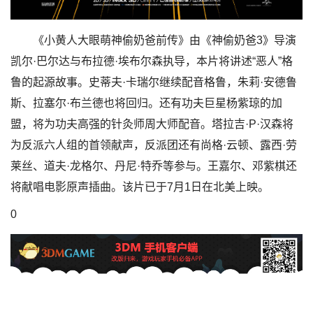
《小黄人大眼萌神偷奶爸前传》由《神偷奶爸3》导演
凯尔·巴尔达与布拉德·埃布尔森执导，本片将讲述“恶人”格
鲁的起源故事。史蒂夫·卡瑞尔继续配音格鲁，朱莉·安德鲁
斯、拉塞尔·布兰德也将回归。还有功夫巨星杨紫琼的加
盟，将为功夫高强的针灸师周大师配音。塔拉吉·P·汉森将
为反派六人组的首领献声，反派团还有尚格·云顿、露西·劳
莱丝、道夫·龙格尔、丹尼·特乔等参与。王嘉尔、邓紫棋还
将献唱电影原声插曲。该片已于7月1日在北美上映。
0