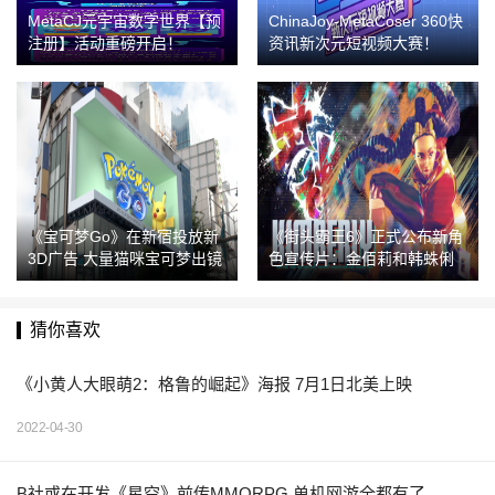
MetaCJ元宇宙数字世界【预
ChinaJoy-MetaCoser 360快
注册】活动重磅开启！
资讯新次元短视频大赛！
《宝可梦Go》在新宿投放新
《街头霸王6》正式公布新角
3D广告 大量猫咪宝可梦出镜
色宣传片：金佰莉和韩蛛俐
猜你喜欢
《小黄人大眼萌2：格鲁的崛起》海报 7月1日北美上映
2022-04-30
B社或在开发《星空》前传MMORPG 单机网游全都有了