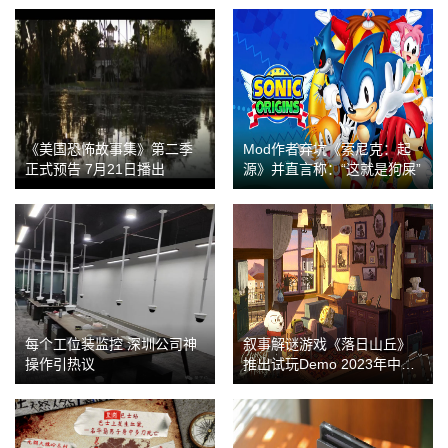
《美国恐怖故事集》第二季
Mod作者弃坑《索尼克：起
正式预告 7月21日播出
源》并直言称：“这就是狗屎”
每个工位装监控 深圳公司神
叙事解谜游戏《落日山丘》
操作引热议
推出试玩Demo 2023年中发
售