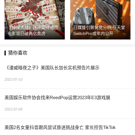
《神探大战》连环案件地图
日媒援引舅舅党分析 任天堂
电影现已破两亿票房
SwitchPro或年内公开
猜你喜欢
《漫威暗夜之子》美国队长加长实机预告片展示
2022-07-10
美国娱乐软件协会找来ReedPop运营2023年E3游戏展
2022-07-08
美国2名女童抖音跟风尝试昏迷挑战身亡 家长控告TikTok