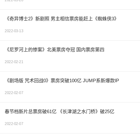
2022-03-20
《奇异博士2》新剧照 男主相信票房能赶上《蜘蛛侠3》
2022-03-13
《尼罗河上的惨案》北美票房夺冠 国内票房第四
2022-02-21
《剧场版 咒术回战0》票房突破100亿 JUMP系新爆款IP
2022-02-07
春节档新片总票房破61亿 《长津湖之水门桥》破25亿
2022-02-07