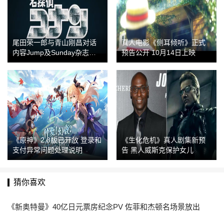
尾田荣一郎与青山刚昌对话
真人电影《侧耳倾听》正式
内容Jump及Sunday杂志新
预告公开 10月14日上映
刊公布
《原神》2.8版已开放 登录和
《生化危机》真人剧集新预
支付异常问题处理说明
告 黑人威斯克保护女儿
猜你喜欢
《新奥特曼》40亿日元票房纪念PV 佐菲和杰顿名场景放出