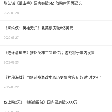
张艺谋《狙击手》票房突破6亿 放映时间再延长
2022-03-28
《蜘蛛侠：英雄无归》北美票房破8亿美元
2022-03-27
《连环清道夫》推反英雄主义宣传片 游戏将于年内发售
2022-03-23
《神秘海域》电影跻身游改电影历史票房第五 超过“时之刃”
2022-03-22
仅上映2天！《新蝙蝠侠》国内票房破5000万