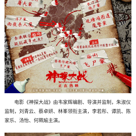
电影《神探大战》由韦家辉编剧、导演并监制，朱淑仪
监制，刘青云、蔡卓妍、林峯领衔主演，李若彤、谭凯、陈
家乐、汤怡、何珮瑜主演。