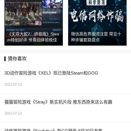
《无双大蛇2：终极版》Stea
微信高危界面须注意 常见十
m特别好评 爷青回体验极佳
种诈骗套路盘点
猜你喜欢
3D动作冒险游戏《XEL》现已登陆Steam和GOG
2022-07-13
猫猫冒险游戏《Stray》新实机片段 推东西原来这么有趣
2022-07-12
动作冒险游戏《Soulstice》新CG预告 9月20日发售