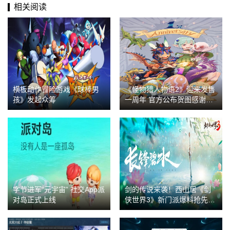
相关阅读
横板动作冒险游戏《球棒男
《怪物猎人物语2》迎来发售
孩》发起众筹
一周年 官方公布贺图感谢玩
家
字节进军“元宇宙” 社交App派
剑的传说来袭！西山居《剑
对岛正式上线
侠世界3》新门派爆料抢先
看！