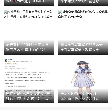
戏！《节奏健身 HOME Fi
季节蜡烛大蜡烛位置在哪
T》中文版， 预定 9 月 16 日
上市！
原神雷种子的胜利初传极限
抖音全都是套路游戏怎么玩
难度怎么打 雷种子的胜利初
全都是套路通关攻略大全
传极限打法教学
制作人&技术总监长文谈《黑
美少女RPG《蓝色反射：
神话：悟空》新预告：不忘
帝》新角色以及约会介绍
初心 测试用2060