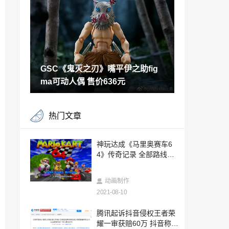
棋谭十局棋阵通关攻略
2021-08-10
颜值与性能兼具，罗技G335游戏耳机评测
2021-08-10
GSC《鬼灭之刃》嘴平伊之助fig
《迷走深空：碎舰师》在SIGGRAPH 202
1上提名
ma可动人偶 售价636元
2021-08-10
腾讯小借条功能遭举报 中鑫融信：该功能
热门文章
或为抄袭
2021-08-10
《集合啦！动物森友会》最新更新上线 修
神玩达成《马里奥赛车6
复多处问题
4》传奇记录 全部路线世
2021-08-10
界最速
久保帯人《死神》全新短篇回归 聚焦一护
动画制作
正篇之后故事
2021-08-10
2021-08-10
华为申请注册柯帝士餐厅商标 尊享爵士人
腾讯起诉抖音侵权王者荣
生？
耀一审获赔60万 抖音称已