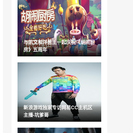
光遇8.12复刻先祖在哪 光遇8.12复刻先祖
兑换图
2021-08-10
原神宵宫队伍阵容搭配攻略 宵宫阵容怎么
搭配
2021-08-10
与凯文和洋葱王一起庆祝《胡闹厨
真三国无双霸T0武将强度排行榜 真三国无
房》五周年
双霸强度节奏榜
2021-08-10
原神2.0魈武器圣遗物搭配攻略 魈怎么搭
配圣遗物
2021-08-10
原神稻妻藏宝地10在哪里 原神秘宝迷踪藏
宝地10位置
2021-08-10
新浪游戏独家专访网易CC主机区
光遇8.12复刻先祖位置 8月12日先祖兑换
主播-坑爹哥
物品一览
2021-08-10
原神机关棋谭灵妙之局活动内容 原神机关