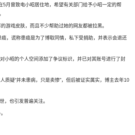
他在5月曾致电小昭居住地，希望有关部门给予小昭一定的帮
。
菲的游戏皮肤，而且不少帮助过她的网友都被拉黑。
患癌，谎称患癌是为了博取同情，私下受捐助，并表示会退还
已对小昭的个人空间添加了争议标识，并已对其账号进行了封
被人质疑“并未患病，只是卖惨”，但后被证实属实，博主去年10
因贫去世，也引发普遍关注。
+。