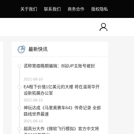
关于我们
联系我们
商务合作
版权隐私
最新快讯
谎称胃癌晚期骗捐：B站UP主账号被封
2021-08-10
EA租下价值1亿美元的大楼 将在温哥华开
设新拓展办公室
2021-08-10
神玩达成《马里奥赛车64》传奇记录 全部
路线世界最速
2021-08-10
超高分大作《微软飞行模拟》官方中文将