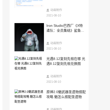
上诉
2021-08-10
看到爽！《瑞克和莫蒂》S5将迎来1小时
动画制作
结局
2021-08-10
2021-08-10
Iron Studio巴西厂《X特
Konami和《糖豆人》开发商Mediatonic确
遣队：全员集结》鲨鱼王
认参加2021科隆游戏展
雕像 售价170美元
2021-08-10
动画制作
坂口博信新游《FANTASIAN》后篇预告 8
月13日上线
2021-08-10
2021-08-10
光遇8.12复刻先祖在哪 光
《最终幻想》玩家花费10年获得游戏系列
遇8.12复刻先祖兑换图
全部奖杯
2021-08-10
动画制作
《孤岛惊魂3：血龙》经典版已通过ESRB
2021-08-10
评级
2021-08-10
原神2.0魈武器圣遗物搭配
MIX 4今晚发布！苏炳添成小米品牌代言
攻略 魈怎么搭配圣遗物
人：最快亚洲人
2021-08-10
动画制作