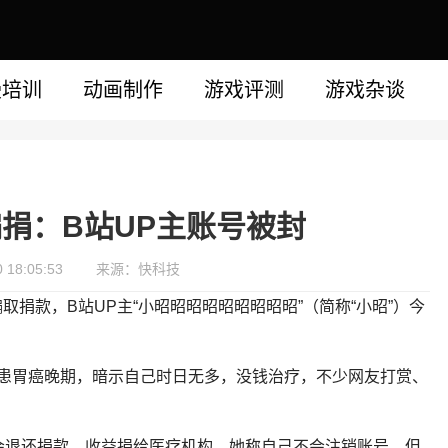
漫培训
动画制作
游戏评测
游戏杂谈
捐：B站UP主账号被封
18:05:53
来源：快科技
捐款，B站UP主“小昭昭昭昭昭昭昭昭昭”（简称“小昭”）今
己患胃癌晚期，暗示自己时日无多，没钱治疗，不少网友打赏、
会退还捐款，收益捐给医疗机构。她称自己不会注销账号，但