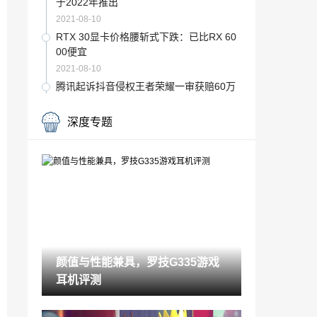
于2022年推出
2021-08-10
RTX 30显卡价格腰斩式下跌：已比RX 60
00便宜
2021-08-10
腾讯起诉抖音侵权王者荣耀一审获赔60万
抖音称已上诉
2021-08-10
深度专题
《帝国时代4》内测视频泄露 游戏UI及蒙
古国展示
2021-08-10
Iron Studio巴西厂《X特遣队：全员集结》
鲨鱼王雕像 售价170美元
2021-08-10
云顶之弈S5.5破败铁甲刺阵容搭配攻略 云
顶11.15德莱文阵容怎么搭配
颜值与性能兼具，罗技G335游戏
2021-08-10
耳机评测
原神机关棋谭灵妙之局活动介绍 机关棋谭
灵妙之局玩法攻略
2021-08-10