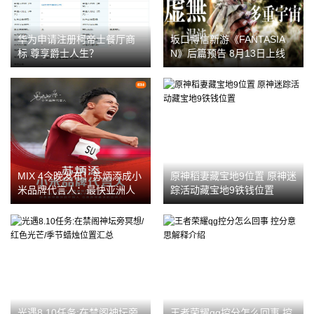
华为申请注册柯帝士餐厅商
坂口博信新游《FANTASIA
标 尊享爵士人生？
N》后篇预告 8月13日上线
MIX 4今晚发布！苏炳添成小
原神稻妻藏宝地9位置 原神迷
米品牌代言人：最快亚洲人
踪活动藏宝地9铁钱位置
光遇8.10任务:在禁阁神坛旁
王者荣耀qg控分怎么回事 控