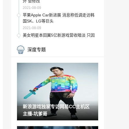
外 会修改
2021-08-09
苹果Apple Car新进展 消息称低调走访韩
国SK、LG等巨头
2021-08-09
美女明星本田翼5亿新游戏营收暗淡 只因
被曝结束单身
2021-08-09
深度专题
曝Epic限时独占策略致使其亏损1.3亿美元
2021-08-09
《星期一的丰满》新福利图赏 大胸妹扑通
跳入水中
2021-08-09
国行版《麻布仔大冒险》售价359元 豪华
版499元
新浪游戏独家专访网易CC主机区
2021-08-09
主播-坑爹哥
国外VR游戏开发者：PC向VR游戏已死 玩
家毫无热情
2021-08-09