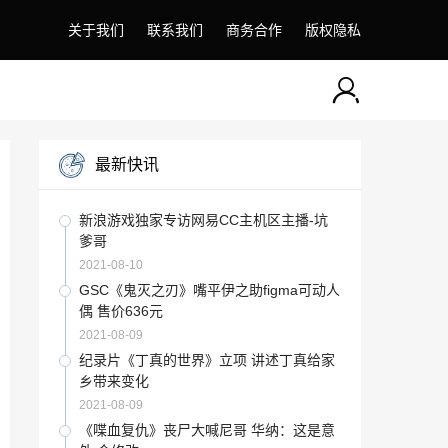
关于我们
联系我们
商务合作
版权隐私
最新快讯
新浪游戏独家专访网易CC主机区主播-坑
爹哥
2021-08-10
GSC《鬼灭之刃》嘴平伊之助figma可动人
偶 售价636元
2021-08-09
纪录片《丁真的世界》立项 讲述丁真给家
乡带来变化
2021-08-09
《喋血复仇》丧尸大喊尼哥 华纳：这是意