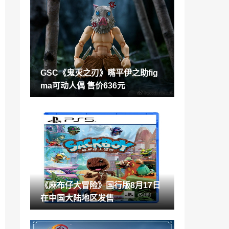
GSC《鬼灭之刃》嘴平伊之助figma可动人
偶 售价636元
2021-08-09
调查显示：大量安卓用户仍在使用第三方
ROM
2021-08-09
GSC《鬼灭之刃》嘴平伊之助fig
小米技术研发每年增长30%！自研芯片已
ma可动人偶 售价636元
有产出
2021-08-09
小心哭泣天使！《神秘博士: 孤独的暗杀
者》8月12日登陆主机端
2021-08-09
在剪了！小岛秀夫发推透露《死亡搁浅：
导演剪辑版》发售预告片剪辑概念
2021-08-09
《麻布仔大冒险》国行版8月17日
类宝可梦RPG《怪物皇冠》10月正式推出
在中国大陆地区发售
怪物能融合成新品种
2021-08-09
cf手游永久防化服怎么获取 防化服获取方