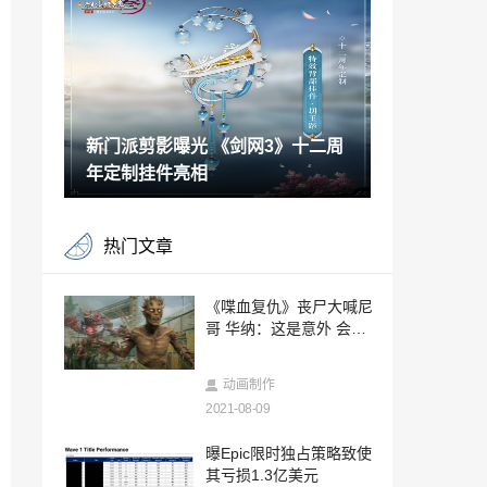
法介绍
2021-08-09
光遇烛子事件是怎么回事 光遇烛子事件介
绍
2021-08-09
新门派剪影曝光 《剑网3》十二周
伊苏8手游什么时候上线 伊苏8手游上线时
间
年定制挂件亮相
2021-08-09
光遇知名Up主烛子PUA粉丝事件过程详解
热门文章
烛子事件照片介绍
2021-08-09
和平精英银刃赛罗套装价格介绍 赛罗奥特
《喋血复仇》丧尸大喊尼
曼皮肤多少钱
哥 华纳：这是意外 会修
2021-08-09
改
原神稻妻藏宝地8在哪 原神稻妻藏宝地8铁
动画制作
钱位置
2021-08-09
2021-08-09
《无法触碰的掌心》限时免费下载，与你
曝Epic限时独占策略致使
共庆2周年
其亏损1.3亿美元