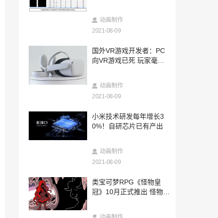
2021-08-09
好莱坞环球影城开始销售超级任天堂世界
动画制作
周边 主题公园已开始建设
2021-08-09
2021-08-09
国外VR游戏开发者：PC
2021 B站游戏发布会全程高能 16款新品集
向VR游戏已死 玩家毫无
中亮相
热情
2021-08-09
动画制作
《Love Live！学园偶像季：群星闪耀》
“决意之光”版本更新
2021-08-09
2021-08-09
小米技术研发每年增长3
《麻布仔大冒险》国行版8月17日在中国
0%！自研芯片已有产出
大陆地区发售
2021-08-09
动画制作
外媒爆料：任天堂开幕式原方案的效果
2021-08-09
图！充满游戏元素
2021-08-09
类宝可梦RPG《怪物皇
【咪姐爆爆】公测今日开启！万年鲲降临
冠》10月正式推出 怪物能
山海，蜜雪山海甜蜜蜜！
融合成新品种
2021-08-09
动画制作