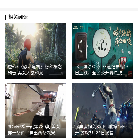
相关阅读
虚幻5《恐龙危机》粉丝概念
《三国杀OL》非遗纪录片16
预告 美女大战恐龙
日上线，全民公开赛总决赛
同步开战
3DM轻松一刻第789期 美女
《异度神剑3》四则新CM公
穿一条裤子穿出两条效果
开 游戏7月29日发售