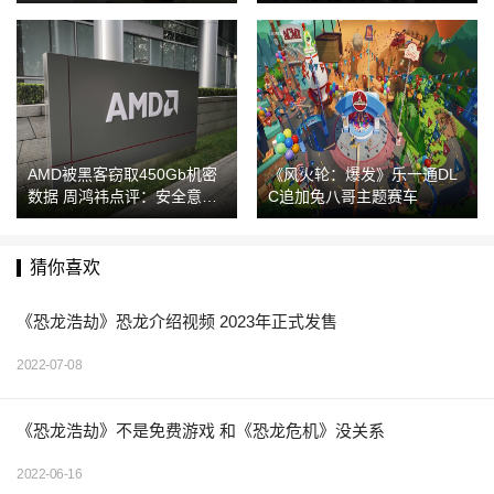
AMD被黑客窃取450Gb机密
《风火轮：爆发》乐一通DL
数据 周鸿祎点评：安全意识
C追加兔八哥主题赛车
薄弱
猜你喜欢
《恐龙浩劫》恐龙介绍视频 2023年正式发售
2022-07-08
《恐龙浩劫》不是免费游戏 和《恐龙危机》没关系
2022-06-16