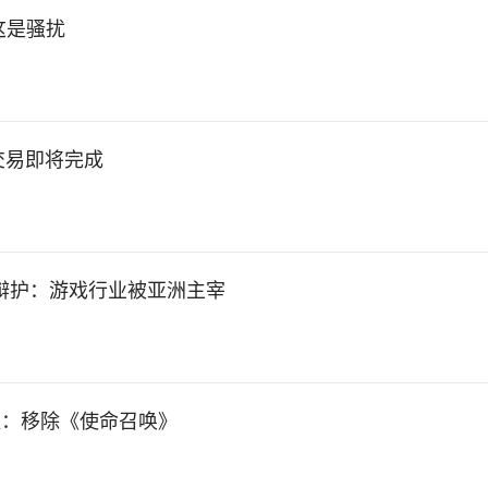
这是骚扰
交易即将完成
案辩护：游戏行业被亚洲主宰
议：移除《使命召唤》