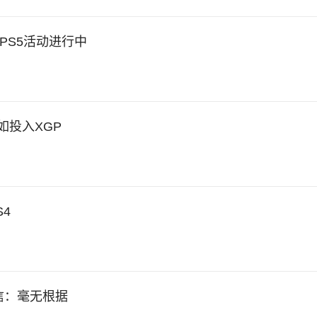
m PS5活动进行中
如投入XGP
4
信：毫无根据