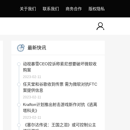
关于我们
联系我们
商务合作
版权隐私
最新快讯
动视暴雪CEO控诉称索尼想要破坏微软收
购案
2023-02-11
任天堂和谷歌收到传票 需为微软对抗FTC
案提供信息
2023-02-11
Krafton计划推出射击游戏新作对抗《逃离
塔科夫》
2023-02-11
《塞尔达传说：王国之泪》或可控制公主