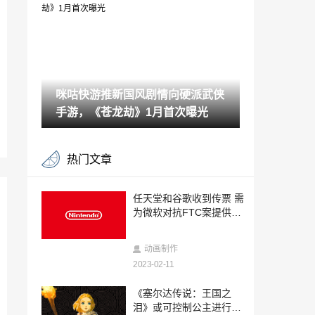
下跌11%
2023-02-11
微软收购案提出要看索尼高管文件 索尼：
这是骚扰
2023-02-11
咪咕快游推新国风剧情向硬派武侠
《索尼克：起源Plus》已在韩国获得分级
手游，《苍龙劫》1月首次曝光
2023-02-11
若收购失败 Kotick将继续是动视暴雪的CE
热门文章
O
2023-02-11
《这是我的战争》被引入纽约现代艺术博
任天堂和谷歌收到传票 需
物馆的永久收藏
为微软对抗FTC案提供信
2023-02-11
息
竞速游戏《狂野泊车》在2023年即将驶入
动画制作
PlayStation®及Nintendo Switch™
2023-02-11
2023-02-10
「GSE乙女冬日祭典」压轴活动详情揭
《塞尔达传说：王国之
晓！
泪》或可控制公主进行游