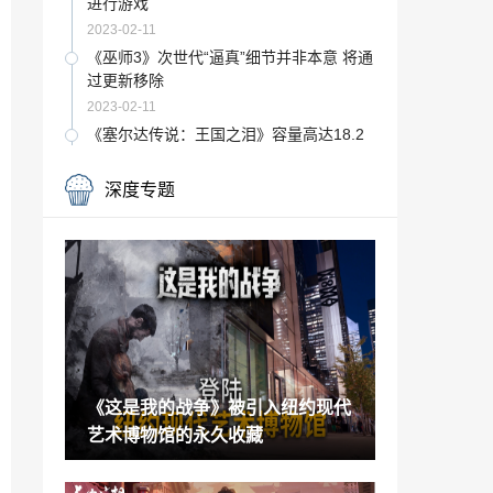
进行游戏
2023-02-11
《巫师3》次世代“逼真”细节并非本意 将通
过更新移除
2023-02-11
《塞尔达传说：王国之泪》容量高达18.2
GB 任天堂Switch第一方游戏之最
2023-02-11
深度专题
灾难动作片《惊天救援》定档预告 4月28
日上映
2023-02-11
今天你退款了吗？网易已为超112万暴雪
国服玩家退款
2023-02-11
为抵制J.K.罗琳 抗议者四处散播《霍格沃
茨之遗》剧透
《这是我的战争》被引入纽约现代
2023-02-11
艺术博物馆的永久收藏
PS5在日上周销量破纪录 除发售周外最高
销量
2023-02-11