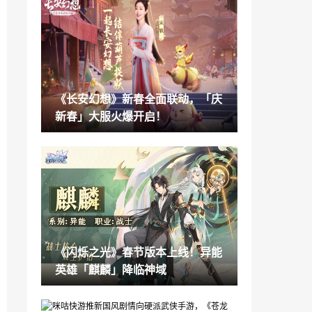
《霍格沃茨之遗》Steam好评如潮 在线峰
值超69万
2023-02-11
《街头霸王6》JP主题曲 6月2日发售
2023-02-11
《长安幻想》新春全面联动，「庆
跳票近两年 《我的世界》考古功能将在1.
新春」大服火爆开启！
20版本上线
2023-02-11
世嘉/横尾太郎公布新手游《404 GAME R
E:SET》
2023-02-11
DC电影《闪电侠》首款海报 首支预告即
将到来
2023-02-11
《闪烁之光》春节版本上线！异能
《Hi-Fi Rush》彩蛋或暗示《恶灵附身3》
英雄「麒麟」降临神域
即将公布
2023-02-11
Nexon 2022年财报：营收创纪录 净收入