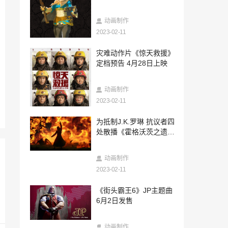
戏
2023-02-10
VR游戏《穿越火线：塞拉小队》新预告 年
动画制作
内上线
2023-02-11
2023-02-10
灾难动作片《惊天救援》
《使命召唤》2023新作发售日期泄露 与现
定档预告 4月28日上映
代战争系列密切相关
2023-02-10
动画制作
伊德里斯·艾尔巴解释为何不自称黑人演
员：不需被肤色限制
2023-02-11
2023-02-10
为抵制J.K.罗琳 抗议者四
《速度与激情10》发布先导预告 5月19日
处散播《霍格沃茨之遗》
北美上映
剧透
2023-02-10
动画制作
《卧龙：苍天陨落》PC配置公布，最低仅
2023-02-11
需GTX 1650
2023-02-10
《街头霸王6》JP主题曲
乘坐卡拉斯科百老汇肌肉车回到过去
6月2日发售
2023-02-10
动画制作