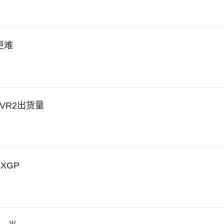
更难
VR2出货量
XGP