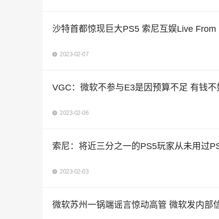
沙特首都惊现巨大PS5 索尼互娱Live Fro
2023-02-07
VGC：微软不参与E3是因预算不足 有钱不
2023-02-06
索尼：将近三分之一的PS5玩家从未用过PS
2023-02-03
微软苏州一锅端谣言惊动高管 微软发内部