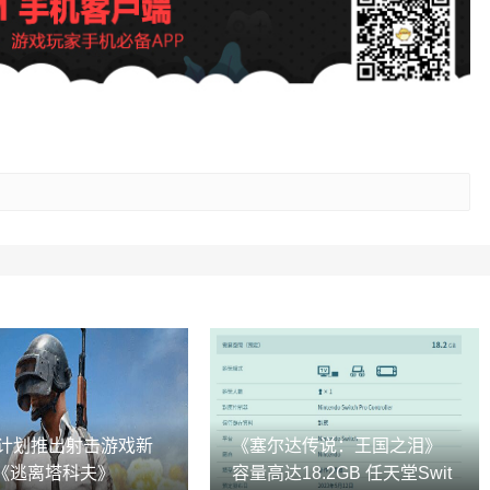
ton计划推出射击游戏新
《塞尔达传说：王国之泪》
《逃离塔科夫》
容量高达18.2GB 任天堂Swit