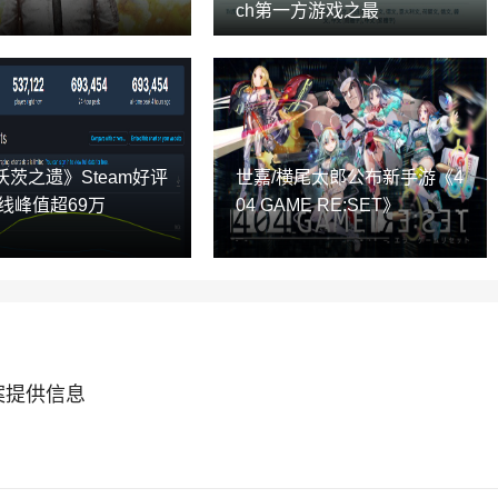
ch第一方游戏之最
沃茨之遗》Steam好评
世嘉/横尾太郎公布新手游《4
线峰值超69万
04 GAME RE:SET》
案提供信息