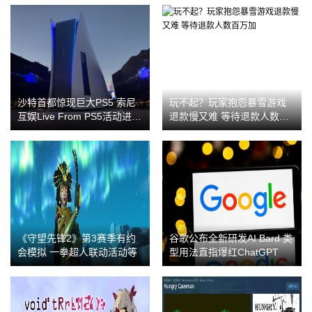
沙特首都惊现巨大PS5 索尼
玩不起？玩家抱怨暴雪游戏
互娱Live From PS5活动进行
退款慢又难 等待退款人数百
中
万加
《守望先锋2》第3赛季有约
谷歌公布全新研发AI Bard 类
会模拟 一拳超人联动活动等
型用法直指爆红ChatGPT