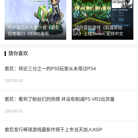
守护最后的人类少女《真空
动作冒险游戏《饥饿原始
饲育箱2》DEMO发布
人》上线Steam 支持中文
猜你喜欢
索尼：将近三分之一的PS5玩家从未用过PS4
2023-02-03
索尼：看到了粉丝们的热情 并没有削减PS VR2出货量
2023-02-01
索尼发行棒球游戏最新作将于上市当天加入XGP