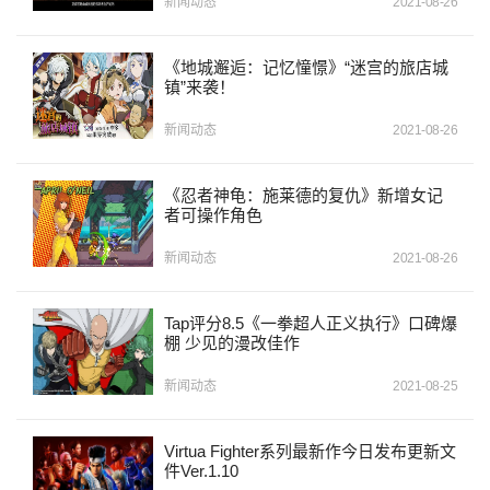
新闻动态
2021-08-26
《地城邂逅：记忆憧憬》“迷宫的旅店城
镇”来袭！
新闻动态
2021-08-26
《忍者神龟：施莱德的复仇》新增女记
者可操作角色
新闻动态
2021-08-26
Tap评分8.5《一拳超人正义执行》口碑爆
棚 少见的漫改佳作
新闻动态
2021-08-25
Virtua Fighter系列最新作今日发布更新文
件Ver.1.10