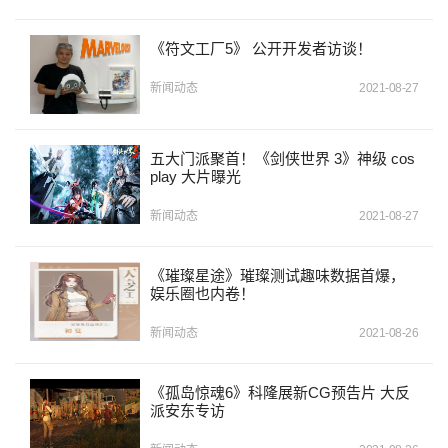
《符文工厂5》 公开开发者访谈！
新闻动态
2021-08-27
五大门派聚首！《剑侠世界 3》神级 cos
play 大片曝光
新闻动态
2021-08-27
《璀璨星途》璀璨测试趣味数据首爆，
娱乐圈也内卷！
新闻动态
2021-08-26
《孤岛惊魂6》科隆展新CG预告片 大反
派安东专访